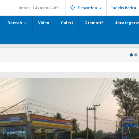
Jumat, 7 Agustus 2026
Pencarian
Indeks Berita
Daerah
Video
Galeri
Otomatif
Uncategori