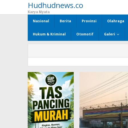
Hudhudnews.co
Lewati
ke
Karya Nyata
konten
Nasional
Berita
Provinsi
Olahraga
Hukum & Kriminal
Otomotif
Galeri