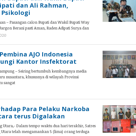
pati dan Ali Rahman,
 Psikologi
n – Pasangan calon Bupati dan Wakil Bupati Way
argon Berani pasti Aman, Raden Adipati Surya dan
2020
oleh
admin
 Pembina AJO Indonesia
ungi Kantor Insfektorat
ampung – Seiring bertumbuh kembangnya media
njuru nusantara, khususnya di wilayah Provinsi
u sangat
oleh
admin
rhadap Para Pelaku Narkoba
ara terus Digalakan
tara,- Dalam tempo waktu dua hari terakhir, Satres
Utara telah mengamankan 5 (lima) orang terduga