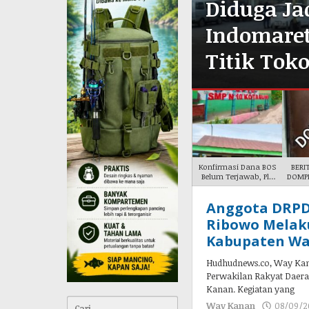
omaret: Potret
‎Diduga Ja
engkhianatan
Indomaret
Titik Tok
Konfirmasi Dana BOS
BERI
Belum Terjawab, Plt.
DOMPE
Kepa
Anggota DRPD
Hudhudnew
Ribowo Melaku
Kabupaten Wa
Hudhudnews.co, Way Kan
Perwakilan Rakyat Daera
Kanan. Kegiatan yang
Cari
Way Kanan
08/09/