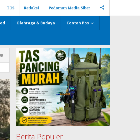
TOS
Redaksi
Pedoman Media Siber
zed
Olahraga & Budaya
Contoh Pos
Berita Populer