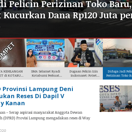
di Pelicin Perizinan Toko Baru,
 Kucurkan Dana Rp120 Juta pe
o
TA KEHILANGAN
SMA Selamet Ryadi
Dugaan Pelicin Izin
‎Diduga Jadi Peli
T di KOTABUMI
Kotabumi Perkuat
Indomaret: Potret
Perizinan Toko B
12 Juli
Program Un
Buram B
Ind
 Provinsi Lampung Deni
s.co
kan Reses Di Dapil V
y Kanan
an – Serap aspirasi masyarakat Anggota Dewan
h (DPRD) Provisi Lampung mengadakan reses di Way
2020
oleh