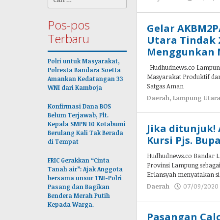
untuk:
Pos-pos
Gelar AKBM2P
Terbaru
Utara Tindak 
Menggunkan 
Polri untuk Masyarakat,
Hudhudnews.co Lampung 
Polresta Bandara Soetta
Masyarakat Produktif da
Amankan Kedatangan 33
Satgas Aman
WNI dari Kamboja
Daerah
,
Lampung Utar
Konfirmasi Dana BOS
Belum Terjawab, Plt.
Kepala SMPN 10 Kotabumi
Jika ditunjuk!
Berulang Kali Tak Berada
Kursi Pjs. Bu
di Tempat
Hudhudnews.co Bandar Lam
FRIC Gerakkan “Cinta
Provinsi Lampung sebagai
Tanah air”: Ajak Anggota
Erlansyah menyatakan s
bersama unsur TNI-Polri
Daerah
07/09/2020
Pasang dan Bagikan
Bendera Merah Putih
Kepada Warga.
Pasangan Calo