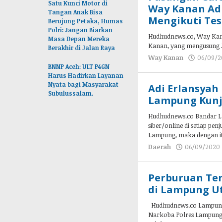
Satu Kunci Motor di
Way Kanan Adi
Tangan Anak Bisa
Mengikuti Tes
Berujung Petaka, Humas
Polri: Jangan Biarkan
Hudhudnews.co, Way Kana
Masa Depan Mereka
Kanan, yang mengusung J
Berakhir di Jalan Raya
Way Kanan
06/09/
BNNP Aceh: ULT P4GN
Harus Hadirkan Layanan
Nyata bagi Masyarakat
Adi Erlansyah
Subulussalam.
Lampung Kunj
Hudhudnews.co Bandar L
siber/online di setiap pe
Lampung, maka dengan it
Daerah
06/09/2020
Perburuan Te
di Lampung Ut
Hudhudnews.co Lampung U
Narkoba Polres Lampung 