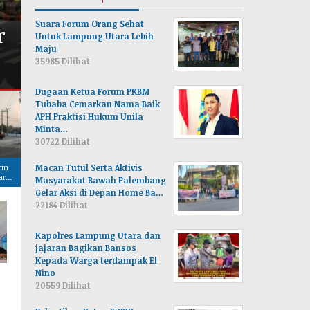
Konfirmasi Dana BOS Belu
Suara Forum Orang Sehat
r
Plt. Kepala SMPN 10 Kotab
Untuk Lampung Utara Lebih
Maju
Kali Tak Berada di Tempat
35985 Dilihat
Dugaan Ketua Forum PKBM
Tubaba Cemarkan Nama Baik
APH Praktisi Hukum Unila
Minta…
30722 Dilihat
Macan Tutul Serta Aktivis
cin
aru,
Masyarakat Bawah Palembang
Gelar Aksi di Depan Home Ba…
22184 Dilihat
Kapolres Lampung Utara dan
jajaran Bagikan Bansos
Kepada Warga terdampak El
Nino
20559 Dilihat