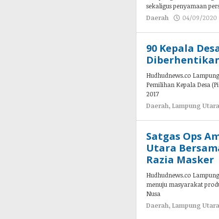
sekaligus penyamaan per
Daerah
04/09/2020
90 Kepala Des
Diberhentikan
Hudhudnews.co Lampung U
Pemilihan Kepala Desa (P
2017
Daerah
,
Lampung Utar
Satgas Ops Am
Utara Bersama
Razia Masker
Hudhudnews.co Lampung U
menuju masyarakat produ
Nusa
Daerah
,
Lampung Utar