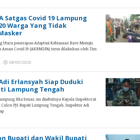
admin
A Satgas Covid 19 Lampung
20 Warga Yang Tidak
Masker
Utara penerapan Adaptasi Kebiasaan Baru Menuju
n Aman Covid 19 (AKBM2PA) terus dilakukan oleh Tim
a
08/09/2020
oleh
admin
 Adi Erlansyah Siap Duduki
pati Lampung Tengah
pung Jika benar, isu disebutnya Kepala Inspektorat
 Calon PjS Bupati Lampung Tengah. Inspektur Adi
iap
oleh
admin
n Bupati dan Wakil Bupati