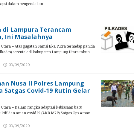
sepsi dalam pengendalian
oleh
admin
a di Lampura Terancam
, Ini Masalahnya
tara – Atas gugatan Samsi Eka Putra terhadap panitia
ilkades) serentak di kabupaten Lampung Utara tahun
a
03/09/2020
oleh
admin
an Nusa II Polres Lampung
 Satgas Covid-19 Rutin Gelar
tara – Dalam rangka adaptasi kebiasaan baru
ktif dan aman covid 19 (AKB M2P) Satgas Ops Aman
a
03/09/2020
oleh
admin