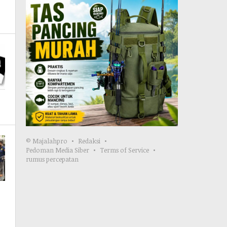
© Majalahpro
Redaksi
Pedoman Media Siber
Terms of Service
rumus percepatan