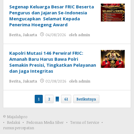
Segenap Keluarga Besar FRIC Beserta
Pengurus dan Jajaran Se-Indonesia
Mengucapkan Selamat Kepada
Penerima Hoegeng Award
Berita
,
Jakarta
04/08/2026
oleh
admin
Kapolri Mutasi 146 Perwira! FRIC:
Amanah Baru Harus Bawa Polri
Semakin Presisi, Tingkatkan Pelayanan
dan Jaga Integritas
Berita
,
Jakarta
02/08/2026
oleh
admin
1
2
…
61
Berikutnya
© Majalahpro
Redaksi
Pedoman Media Siber
Terms of Service
rumus percepatan