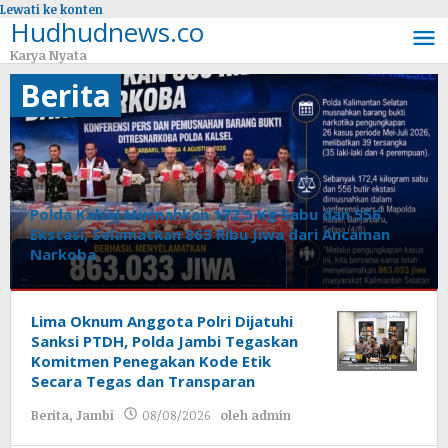
Lewati ke konten
Hudhudnews.co
Karya Nyata
Berita
Polda Kalsel Musnahkan 172,5 Kg Sabu dan 556
Ekstasi, Selamatkan 863 Ribu Jiwa dari Ancaman
Narkoba
Berita
,
Daerah
Lima Oknum Anggota Polri Dijatuhi
Sanksi PTDH, Polda Jambi Tegaskan
08/08/2026
oleh
Komitmen Penegakan Kode Etik
admin
Secara Tegas dan Transparan
Berita
,
Jambi
08/08/2026
oleh
admin