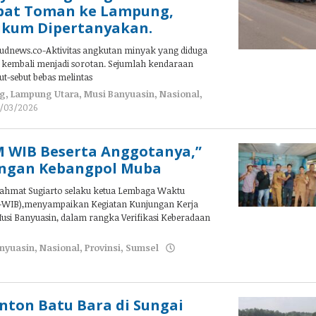
abat Toman ke Lampung,
kum Dipertanyakan.
dnews.co-Aktivitas angkutan minyak yang diduga
gal kembali menjadi sorotan. Sejumlah kendaraan
t-sebut bebas melintas
g
,
Lampung Utara
,
Musi Banyuasin
,
Nasional
,
/03/2026
oleh
admin
M WIB Beserta Anggotanya,”
ngan Kebangpol Muba
hmat Sugiarto selaku ketua Lembaga Waktu
M-WIB),menyampaikan Kegiatan Kunjungan Kerja
si Banyuasin, dalam rangka Verifikasi Keberadaan
nyuasin
,
Nasional
,
Provinsi
,
Sumsel
onton Batu Bara di Sungai