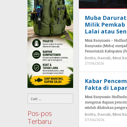
Berita
,
Muba Darurat
Daerah
,
Musi
Milik Pemkab 
Banyuasin
,
Lalai atau S
Nasional
,
Palembang
,
Musi Banyuasin – Hudhudn
Provinsi
,
Banyuasin (Muba) menjadi
Sumsel
Pemerintah Kabupaten (
Berita
,
Daerah
,
Musi Ba
10/05/2026
27/04/2026
oleh
oleh
admin
admin
Kabar Pencem
Fakta di Lapa
Cari
Musi Banyuasin-Hudhudne
untuk:
mengenai dugaan pencema
setelah dilakukan pengec
Pos-pos
Berita
,
Daerah
,
Musi Ba
Terbaru
07/04/2026
oleh
admin