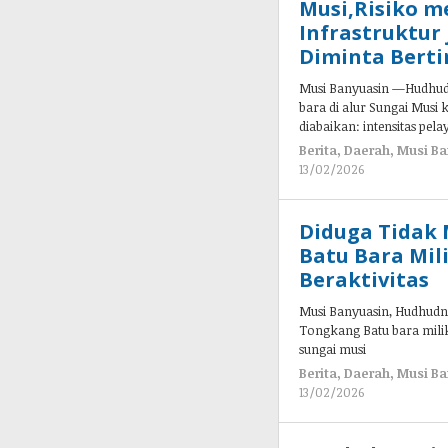
Musi,Risiko 
Infrastruktur
Diminta Berti
Musi Banyuasin —Hudhudn
bara di alur Sungai Musi 
diabaikan: intensitas pel
Berita
,
Daerah
,
Musi Ba
13/02/2026
oleh
admin
Diduga Tidak
Batu Bara Mil
Beraktivitas
Musi Banyuasin, Hudhudn
Tongkang Batu bara milik 
sungai musi
Berita
,
Daerah
,
Musi Ba
13/02/2026
oleh
admin