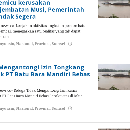
memicu kerusakan
 jembatan Musi, Pemerintah
ndak Segera
ews.co-Lonjakan aktivitas angkutan ponton batu
kembali menegaskan satu realitas yang tak dapat
ayaran
nyuasin
,
Nasional
,
Provinsi
,
Sumsel
 Mengantongi Izin Tongkang
ik PT Batu Bara Mandiri Bebas
ews.co- Diduga Tidak Mengantongi Izin Resmi
PT Batu Bara Mandiri Bebas Beraktivitas di Jalur
nyuasin
,
Nasional
,
Provinsi
,
Sumsel