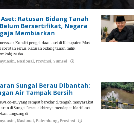
 Aset: Ratusan Bidang Tanah
Belum Bersertifikat, Negara
engaja Membiarkan
ews.co-Kondisi pengelolaan aset di Kabupaten Musi
 sorotan serius. Ratusan bidang tanah milik
Pemkab) Muba
nyuasin
,
Nasional
,
Provinsi
,
Sumsel
aran Sungai Berau Dibantah:
ngan Air Tampak Bersih
ws.co-Isu yang sempat beredar di tengah masyarakat
ran di Sungai Berau akhirnya mendapat klarifikasi
ekan langsung di
nyuasin
,
Nasional
,
Palembang
,
Provinsi