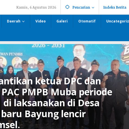
Kamis, 6 Agustus 2026
Pencarian
Indeks Berita
Daerah
Video
Galeri
Otomatif
Uncategori
lantikan ketua DPC dan
 PAC PMPB Muba periode
 di laksanakan di Desa
baru Bayung lencir
sel.