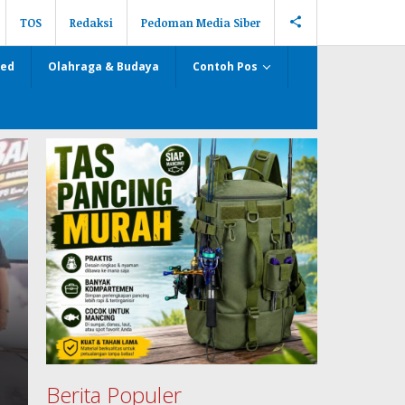
TOS
Redaksi
Pedoman Media Siber
zed
Olahraga & Budaya
Contoh Pos
Berita Populer