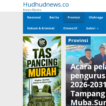
Hudhudnews.co
Lewati
ke
Karya Nyata
konten
Nasional
Berita
Provinsi
Olahraga
Hukum & Kriminal
Otomotif
Galeri
Provinsi
Acara pe
pengurus
2026-2031
Tampang 
Muba.Sum