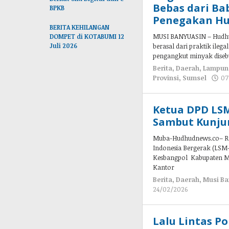
Bebas dari B
BPKB
Penegakan Hu
BERITA KEHILANGAN
MUSI BANYUASIN – Hudhu
DOMPET di KOTABUMI 12
Juli 2026
berasal dari praktik ile
pengangkut minyak disebu
Berita
,
Daerah
,
Lampun
Provinsi
,
Sumsel
07
Ketua DPD LS
Sambut Kunju
Muba-Hudhudnews.co– Ra
Indonesia Bergerak (LS
Kesbangpol Kabupaten Mu
Kantor
Berita
,
Daerah
,
Musi Ba
24/02/2026
oleh
admin
Lalu Lintas P