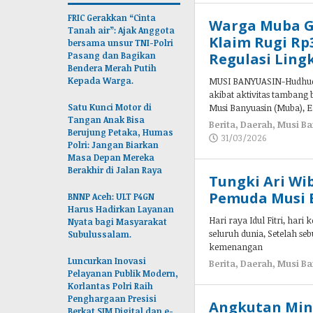
FRIC Gerakkan “Cinta
Warga Muba G
Tanah air”: Ajak Anggota
Klaim Rugi Rp
bersama unsur TNI-Polri
Pasang dan Bagikan
Regulasi Lin
Bendera Merah Putih
Kepada Warga.
MUSI BANYUASIN-Hudhud
akibat aktivitas tamban
Satu Kunci Motor di
Musi Banyuasin (Muba), E
Tangan Anak Bisa
Berita
,
Daerah
,
Musi Ba
Berujung Petaka, Humas
31/03/2026
oleh
Polri: Jangan Biarkan
admin
Masa Depan Mereka
Berakhir di Jalan Raya
Tungki Ari Wib
Pemuda Musi 
BNNP Aceh: ULT P4GN
Harus Hadirkan Layanan
Hari raya Idul Fitri, ha
Nyata bagi Masyarakat
seluruh dunia, Setelah s
Subulussalam.
kemenangan
Luncurkan Inovasi
Berita
,
Daerah
,
Musi Ba
Pelayanan Publik Modern,
Korlantas Polri Raih
Penghargaan Presisi
Angkutan Miny
Berkat SIM Digital dan e-