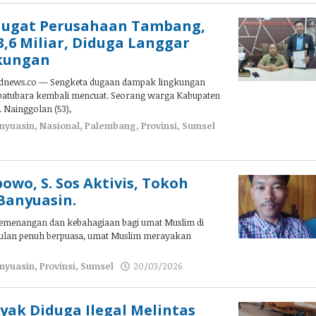
ugat Perusahaan Tambang,
3,6 Miliar, Diduga Langgar
gkungan
news.co — Sengketa dugaan dampak lingkungan
g batubara kembali mencuat. Seorang warga Kabupaten
. Nainggolan (53),
nyuasin
,
Nasional
,
Palembang
,
Provinsi
,
Sumsel
owo, S. Sos Aktivis, Tokoh
Banyuasin.
ri kemenangan dan kebahagiaan bagi umat Muslim di
ebulan penuh berpuasa, umat Muslim merayakan
nyuasin
,
Provinsi
,
Sumsel
20/03/2026
oleh
admin
ak Diduga Ilegal Melintas