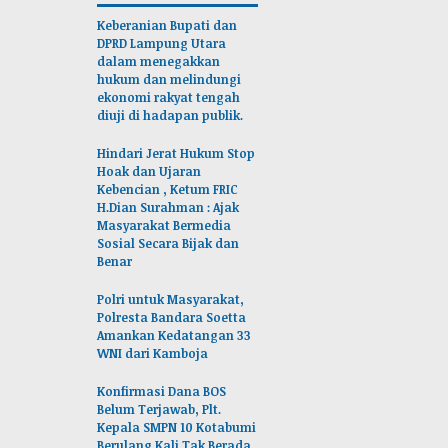
Keberanian Bupati dan
DPRD Lampung Utara
dalam menegakkan
hukum dan melindungi
ekonomi rakyat tengah
diuji di hadapan publik.
Hindari Jerat Hukum Stop
Hoak dan Ujaran
Kebencian , Ketum FRIC
H.Dian Surahman : Ajak
Masyarakat Bermedia
Sosial Secara Bijak dan
Benar
Polri untuk Masyarakat,
Polresta Bandara Soetta
Amankan Kedatangan 33
WNI dari Kamboja
Konfirmasi Dana BOS
Belum Terjawab, Plt.
Kepala SMPN 10 Kotabumi
Berulang Kali Tak Berada