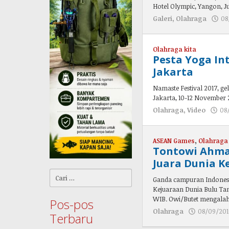
Hotel Olympic, Yangon, J
Galeri
,
Olahraga
08
Olahraga kita
Pesta Yoga In
Jakarta
Namaste Festival 2017, gel
Jakarta, 10-12 November 2
Olahraga
,
Video
08
ASEAN Games
,
Olahraga 
Tontowi Ahmad
Juara Dunia K
Cari
Ganda campuran Indonesi
untuk:
Kejuaraan Dunia Bulu Tang
WIB. Owi/Butet mengala
Pos-pos
Olahraga
08/09/201
Terbaru