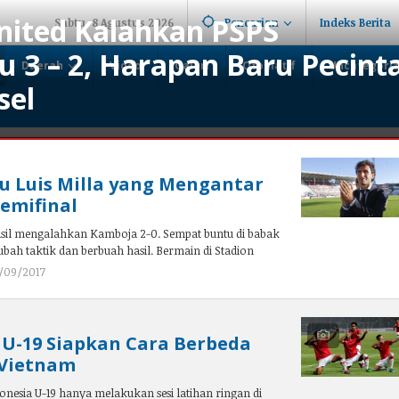
nited Kalahkan PSPS
Sabtu, 8 Agustus 2026
Pencarian
Indeks Berita
 3 – 2, Harapan Baru Pecint
Daerah
Video
Galeri
Otomatif
Uncategori
sel
tu Luis Milla yang Mengantar
Semifinal
asil mengalahkan Kamboja 2-0. Sempat buntu di babak
bah taktik dan berbuah hasil. Bermain di Stadion
/09/2017
oleh
admin
 U-19 Siapkan Cara Berbeda
Vietnam
onesia U-19 hanya melakukan sesi latihan ringan di