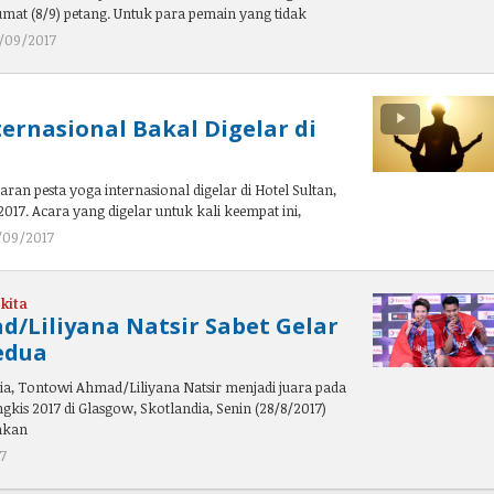
umat (8/9) petang. Untuk para pemain yang tidak
/09/2017
oleh
admin
ternasional Bakal Digelar di
aran pesta yoga internasional digelar di Hotel Sultan,
017. Acara yang digelar untuk kali keempat ini,
/09/2017
oleh
admin
kita
/Liliyana Natsir Sabet Gelar
edua
a, Tontowi Ahmad/Liliyana Natsir menjadi juara pada
kis 2017 di Glasgow, Skotlandia, Senin (28/8/2017)
hkan
7
oleh
admin