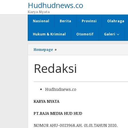
Hudhudnews.co
Lewati
ke
Karya Nyata
konten
Nasional
Berita
Provinsi
Olahraga
Hukum & Kriminal
Otomotif
Galeri
Homepage
»
Redaksi
Redaksi
10/05/2020
Hudhudnews.co
oleh
admin
KARYA NYATA
PT.RAJA MEDIA HUD HUD
NOMOR AHU-0023968.AH. 01.01.TAHUN 2020.