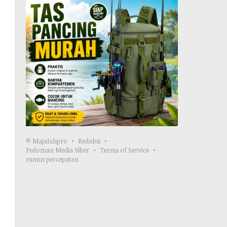
© Majalahpro
Redaksi
Pedoman Media Siber
Terms of Service
rumus percepatan