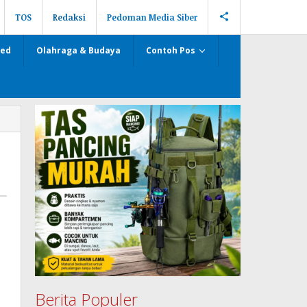
TOS
Redaksi
Pedoman Media Siber
zed
Olahraga & Budaya
Contoh Pos
Berita Populer