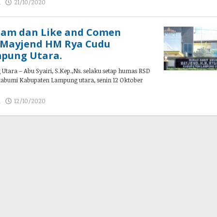
a
21/10/2020
oleh
admin
ram dan Like and Comen
 Mayjend HM Rya Cudu
pung Utara.
ara – Abu Syairi, S.Kep.,Ns. selaku setap humas RSD
bumi Kabupaten Lampung utara, senin 12 Oktober
a
12/10/2020
oleh
admin