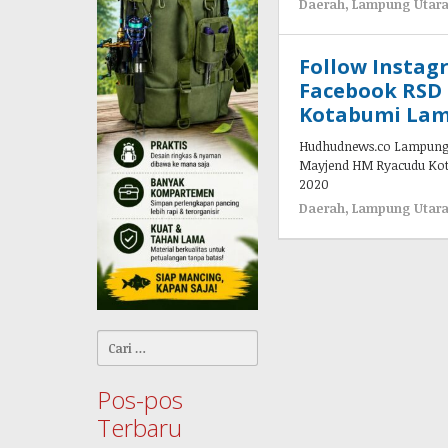
Daerah
,
Lampung Utar
Follow Instag
Facebook RSD
Kotabumi Lam
Hudhudnews.co Lampung Ut
Mayjend HM Ryacudu Kota
2020
Daerah
,
Lampung Utar
Cari
untuk:
Pos-pos
Terbaru