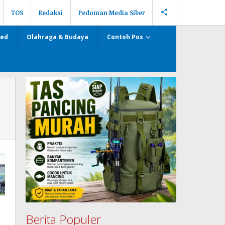
TOS
Redaksi
Pedoman Media Siber
zed
Olahraga & Budaya
Contoh Pos
Berita Populer