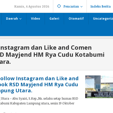
Kamis, 6 Agustus 2026
Pencarian
Indeks Berita
Daerah
Video
Galeri
Otomatif
Uncategori
Instagram dan Like and Comen
SD Mayjend HM Rya Cudu Kotabumi
ara.
,Follow Instagram dan Like and
ok RSD Mayjend HM Rya Cudu
pung Utara.
ara – Abu Syairi, S.Kep.,Ns. selaku setap humas RSD
bumi Kabupaten Lampung utara, senin 19 Oktober