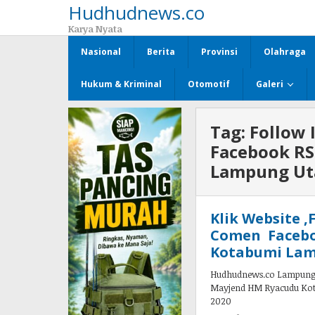
Hudhudnews.co
Lewati
ke
Karya Nyata
konten
Nasional
Berita
Provinsi
Olahraga
Hukum & Kriminal
Otomotif
Galeri
Tag:
Follow 
Facebook R
Lampung Ut
Klik Website 
Comen Facebo
Kotabumi Lam
Hudhudnews.co Lampung Ut
Mayjend HM Ryacudu Kota
2020