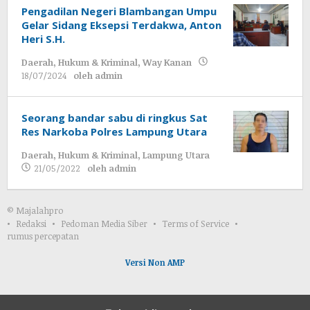
Pengadilan Negeri Blambangan Umpu
Gelar Sidang Eksepsi Terdakwa, Anton
Heri S.H.
Daerah
,
Hukum & Kriminal
,
Way Kanan
18/07/2024
oleh
admin
Seorang bandar sabu di ringkus Sat
Res Narkoba Polres Lampung Utara
Daerah
,
Hukum & Kriminal
,
Lampung Utara
21/05/2022
oleh
admin
© Majalahpro
Redaksi
Pedoman Media Siber
Terms of Service
rumus percepatan
Versi Non AMP