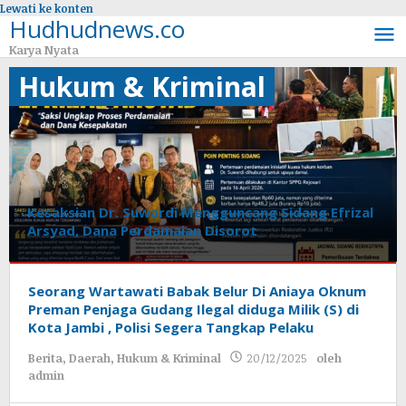
Lewati ke konten
Hudhudnews.co
Karya Nyata
Hukum & Kriminal
Kesaksian Dr. Suwardi Mengguncang Sidang Efrizal
Arsyad, Dana Perdamaian Disorot
Hukum
&
Seorang Wartawati Babak Belur Di Aniaya Oknum
Kriminal
,
Preman Penjaga Gudang Ilegal diduga Milik (S) di
Lampung
Kota Jambi , Polisi Segera Tangkap Pelaku
Utara
Berita
,
Daerah
,
Hukum & Kriminal
20/12/2025
oleh
admin
21/05/2026
oleh
admin