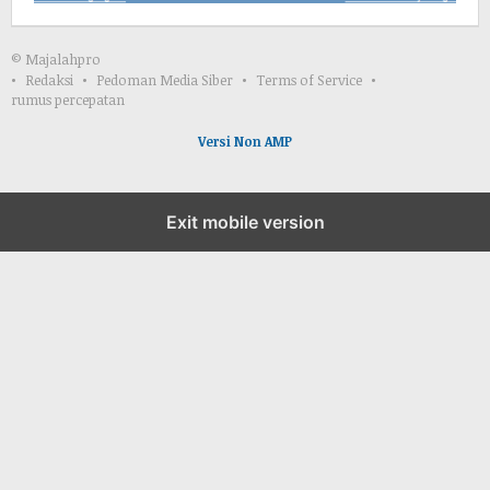
© Majalahpro
Redaksi
Pedoman Media Siber
Terms of Service
rumus percepatan
Versi Non AMP
Exit mobile version