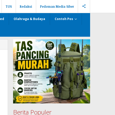
TOS
Redaksi
Pedoman Media Siber
zed
Olahraga & Budaya
Contoh Pos
Berita Populer