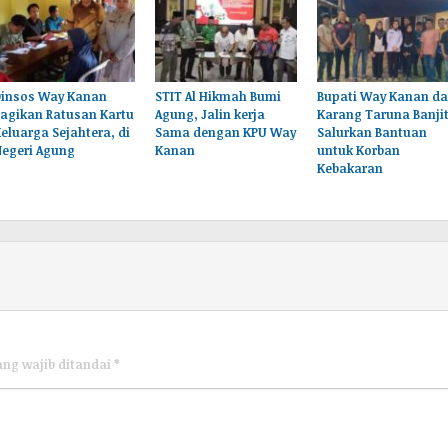
Dinsos Way Kanan
STIT Al Hikmah Bumi
Bupati Way Kanan d
agikan Ratusan Kartu
Agung, Jalin kerja
Karang Taruna Banji
eluarga Sejahtera, di
Sama dengan KPU Way
Salurkan Bantuan
Negeri Agung
Kanan
untuk Korban
Kebakaran
ang wajib ditandai
*