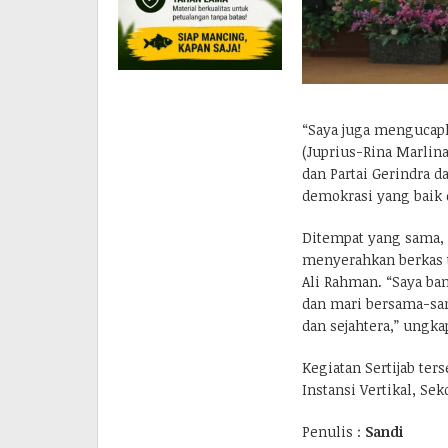
“Saya juga mengucapk
(Juprius-Rina Marlina
dan Partai Gerindra 
demokrasi yang baik d
Ditempat yang sama, 
menyerahkan berkas t
Ali Rahman. “Saya ban
dan mari bersama-s
dan sejahtera,” ungka
Kegiatan Sertijab ter
Instansi Vertikal, Sek
Penulis :
Sandi