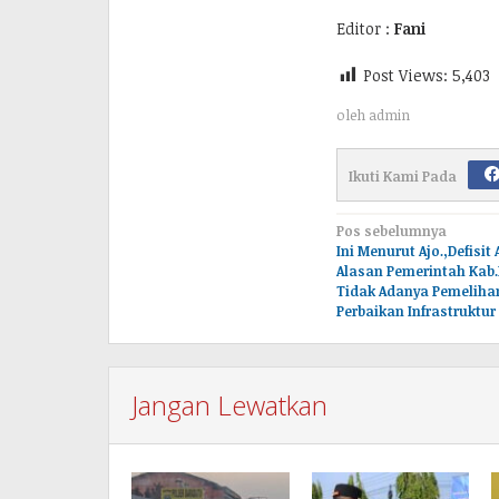
Editor :
Fani
Post Views:
5,403
oleh
admin
Ikuti Kami Pada
Navigasi
Pos sebelumnya
Ini Menurut Ajo.,Defisi
pos
Alasan Pemerintah Kab
Tidak Adanya Pemeliha
Perbaikan Infrastruktur
Jangan Lewatkan