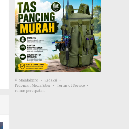
© Majalahpro
Redaksi
Pedoman Media Siber
Terms of Service
rumus percepatan