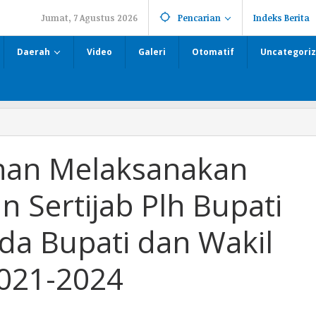
Jumat, 7 Agustus 2026
Pencarian
Indeks Berita
Daerah
Video
Galeri
Otomatif
Uncategori
an Melaksanakan
 Sertijab Plh Bupati
a Bupati dan Wakil
2021-2024