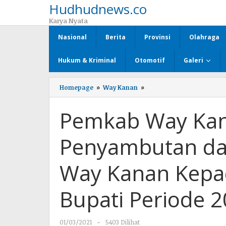
Hudhudnews.co
Lewati
ke
Karya Nyata
konten
Nasional
Berita
Provinsi
Olahraga
Hukum & Kriminal
Otomotif
Galeri
Homepage
»
Way Kanan
»
Pemkab
Way
Kanan
Pemkab Way Kan
Melaksanakan
Penyambutan
dan
Penyambutan dan
Sertijab
Plh
Bupati
Way Kanan Kepad
Way
Kanan
Kepada
Bupati Periode 
Bupati
dan
Wakil
01/03/2021
oleh
-
5403 Dilihat
Bupati