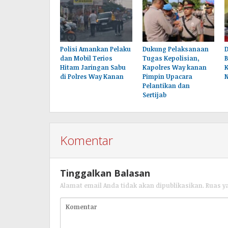
Polisi Amankan Pelaku
Dukung Pelaksanaan
dan Mobil Terios
Tugas Kepolisian,
B
Hitam Jaringan Sabu
Kapolres Way kanan
K
di Polres Way Kanan
Pimpin Upacara
Pelantikan dan
Sertijab
Komentar
Tinggalkan Balasan
Alamat email Anda tidak akan dipublikasikan.
Ruas y