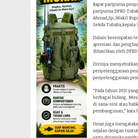
Rapat paripurna penya
paripurna DPRD Tubaba
Ahmad,Sp.,Wakil Bupa
Sekda Tubaba,kepala S
Dalam kesempatan te
apresiasi dan penghar
dihasilkan oleh DPRD
Dirinya menyebutkan
penyelenggaraan pem
penyelenggaraan pem
“Pada tahun 2021 yang
berbagai bidang. Mes
di sana-sini atau ba
pembangunan,” kata 
Umar juga mengataka
sejalan dengan tuntu
serta dinamika pemba