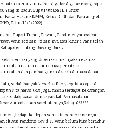
mpaian LKPJ 2021 tersebut digelar digelar ruang rapat
. Yang di hadiri Bupati tubaba H.Ir.Umar
ti Fauzi Hasan,SE.MM, Ketua DPRD dan Para anggota,
KPD, Rabu (16/3/2022).
rsebut Bupati Tulang Bawang Barat menyampaikan
gaan yang setinggi-tingginya atas kinerja yang telah
 Kabupaten Tulang Bawang Barat.
 Rekomendasi yang diberikan merupakan evaluasi
erintahan daerah dalam upaya perbaikan
erintahan dan pembangunan daerah di masa depan.
 lalu, sudah banyak keberhasilan yang kita capai di
kipun kita harus akui juga, masih terdapat kekurangan
hkan ketidakpuasan di masyarakat Permasalahan
Umar Ahmad dalam sambutannya,Rabu(16/3/22)
n menghadapi ke depan semakin penuh tantangan,
tan situasi Pandemi Covid-19 yang belum juga berakhir,
ngunan daerah yang terus bergerak, dalam rangka