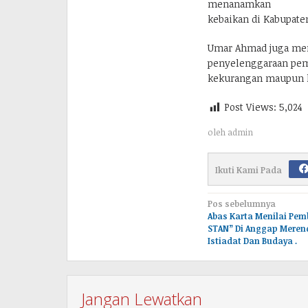
menanamkan
kebaikan di Kabupaten 
Umar Ahmad juga me
penyelenggaraan peme
kekurangan maupun k
Post Views:
5,024
oleh
admin
Ikuti Kami Pada
Navigasi
Pos sebelumnya
Abas Karta Menilai Pem
pos
STAN” Di Anggap Meren
Istiadat Dan Budaya .
Jangan Lewatkan