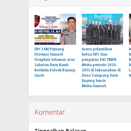
DPC LSM Pejuang
Acara pelantikan
M
Provinsi Sumsel
ketua DPC dan
Ucapkan Selamat atas
pengurus PAC PMPB
Jabatan Baru Kanit
Muba periode 2026-
B
Reskrim Polsek Bayung
2031 di laksanakan di
L
Lincir
Desa Tampang baru
Bayung lencir
Muba.Sumsel.
Komentar
Tinggalkan Balasan