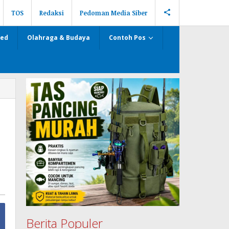
TOS
Redaksi
Pedoman Media Siber
zed
Olahraga & Budaya
Contoh Pos
Berita Populer