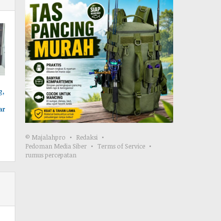
g,
ar
© Majalahpro
Redaksi
Pedoman Media Siber
Terms of Service
rumus percepatan