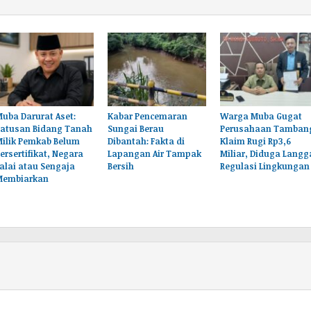
uba Darurat Aset:
Kabar Pencemaran
Warga Muba Gugat
Ratusan Bidang Tanah
Sungai Berau
Perusahaan Tamban
Milik Pemkab Belum
Dibantah: Fakta di
Klaim Rugi Rp3,6
ersertifikat, Negara
Lapangan Air Tampak
Miliar, Diduga Langg
alai atau Sengaja
Bersih
Regulasi Lingkungan
Membiarkan