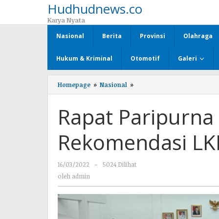
Hudhudnews.co
Lewati
ke
Karya Nyata
konten
Nasional
Berita
Provinsi
Olahraga
Hukum & Kriminal
Otomotif
Galeri
Homepage
»
Nasional
»
Rapat
Paripurna
Penyampaian
Rapat Paripurn
Rekomendasi
LKPJ
2021
Rekomendasi LK
16/03/2022
oleh
-
5024 Dilihat
admin
oleh
admin