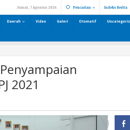
Jumat, 7 Agustus 2026
Pencarian
Indeks Berita
Daerah
Video
Galeri
Otomatif
Uncategori
a Penyampaian
PJ 2021