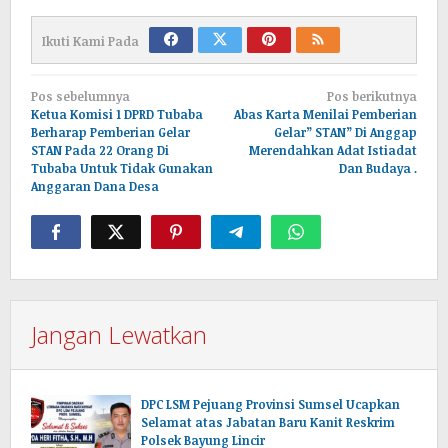
Ikuti Kami Pada
Navigasi
Pos sebelumnya
Pos berikutnya
pos
Ketua Komisi 1 DPRD Tubaba
Abas Karta Menilai Pemberian
Berharap Pemberian Gelar
Gelar” STAN” Di Anggap
STAN Pada 22 Orang Di
Merendahkan Adat Istiadat
Tubaba Untuk Tidak Gunakan
Dan Budaya .
Anggaran Dana Desa
Jangan Lewatkan
DPC LSM Pejuang Provinsi Sumsel Ucapkan
Selamat atas Jabatan Baru Kanit Reskrim
Polsek Bayung Lincir