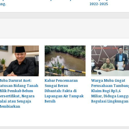
ng.
2022-2025
uba Darurat Aset:
Kabar Pencemaran
Warga Muba Gugat
Ratusan Bidang Tanah
Sungai Berau
Perusahaan Tamban
Milik Pemkab Belum
Dibantah: Fakta di
Klaim Rugi Rp3,6
ersertifikat, Negara
Lapangan Air Tampak
Miliar, Diduga Langg
alai atau Sengaja
Bersih
Regulasi Lingkungan
Membiarkan