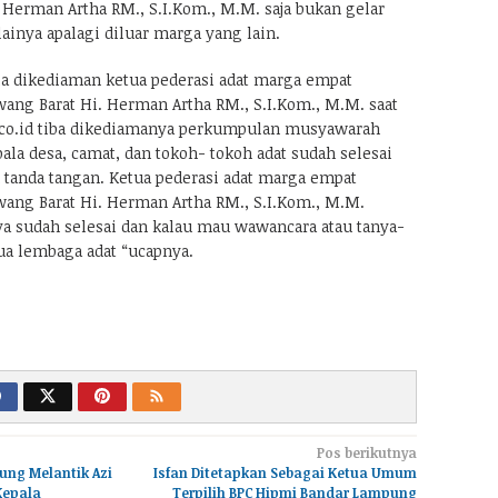
 Herman Artha RM., S.I.Kom., M.M. saja bukan gelar
ainya apalagi diluar marga yang lain.
la dikediaman ketua pederasi adat marga empat
ang Barat Hi. Herman Artha RM., S.I.Kom., M.M. saat
.co.id tiba dikediamanya perkumpulan musyawarah
la desa, camat, dan tokoh- tokoh adat sudah selesai
 tanda tangan. Ketua pederasi adat marga empat
ang Barat Hi. Herman Artha RM., S.I.Kom., M.M.
 sudah selesai dan kalau mau wawancara atau tanya-
ua lembaga adat “ucapnya.
Pos berikutnya
ung Melantik Azi
Isfan Ditetapkan Sebagai Ketua Umum
Kepala
Terpilih BPC Hipmi Bandar Lampung