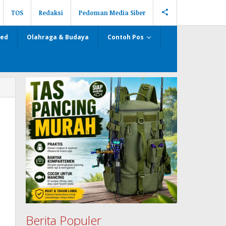
TOS
Redaksi
Pedoman Media Siber
zed
Olahraga & Budaya
Contoh Pos
Berita Populer