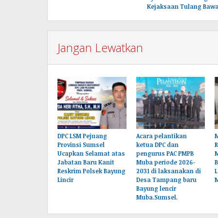
Kejaksaan Tulang Bawa
Jangan Lewatkan
DPC LSM Pejuang
Acara pelantikan
M
Provinsi Sumsel
ketua DPC dan
Ucapkan Selamat atas
pengurus PAC PMPB
Jabatan Baru Kanit
Muba periode 2026-
B
Reskrim Polsek Bayung
2031 di laksanakan di
L
Lincir
Desa Tampang baru
Bayung lencir
Muba.Sumsel.