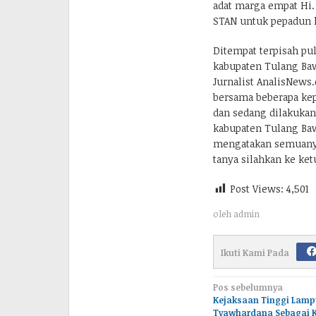
adat marga empat Hi.
STAN untuk pepadun l
Ditempat terpisah pu
kabupaten Tulang Baw
Jurnalist AnalisNews
bersama beberapa kepa
dan sedang dilakukan
kabupaten Tulang Baw
mengatakan semuanya
tanya silahkan ke ket
Post Views:
4,501
oleh
admin
Ikuti Kami Pada
Navigasi
Pos sebelumnya
Kejaksaan Tinggi Lamp
pos
Tyawhardana Sebagai 