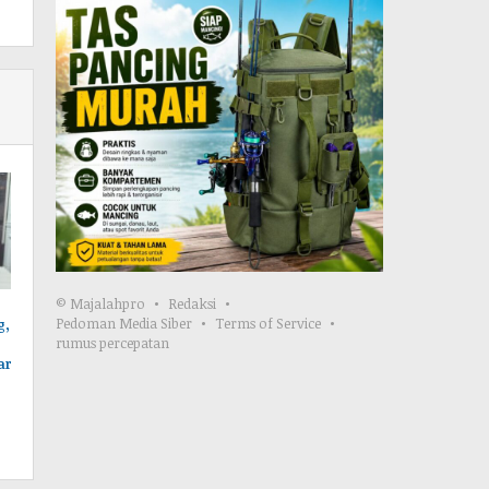
© Majalahpro
Redaksi
Pedoman Media Siber
Terms of Service
g,
rumus percepatan
ar