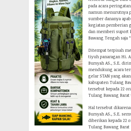
pada acara peringata
namun menurutnya pe
sumber dananya apabi
kegiatan pemberian g
dan memberi suport 
Bawang Tengah saja “
Ditempat terpisah me
tiyuh panaragan Hi. A
Bursyah AS., S.E. dir
mendukung acara ters
gelar STAN yang akan
kabupaten Tulang Baw
tersebut kepada 22 o
Tulang Bawang Barat 
Hal tersebut dikaren
Bursyah AS., S.E. se
diberikan kepada 22 
Tulang Bawang Barat 