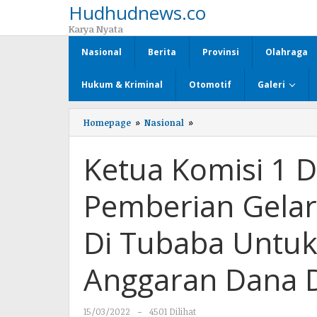
Hudhudnews.co
Lewati
ke
Karya Nyata
konten
Nasional
Berita
Provinsi
Olahraga
Hukum & Kriminal
Otomotif
Galeri
Homepage
»
Nasional
»
Ketua
Komisi
1
Ketua Komisi 1 
DPRD
Tubaba
Berharap
Pemberian Gela
Pemberian
Gelar
STAN
Di Tubaba Untuk
Pada
22
Orang
Anggaran Dana 
Di
Tubaba
Untuk
15/03/2022
oleh
-
4501 Dilihat
Tidak