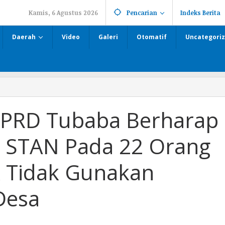
Kamis, 6 Agustus 2026
Pencarian
Indeks Berita
Daerah
Video
Galeri
Otomatif
Uncategori
DPRD Tubaba Berharap
r STAN Pada 22 Orang
 Tidak Gunakan
Desa