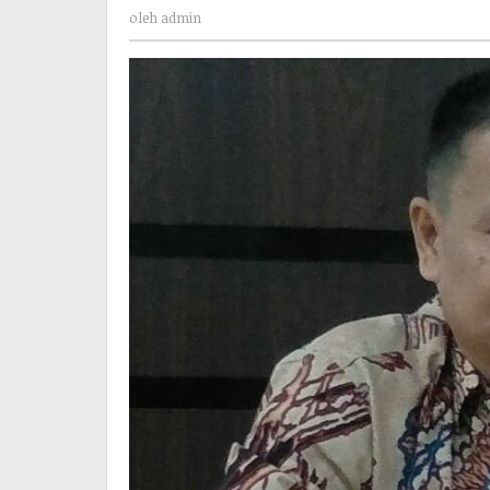
admin
Gunakan
oleh
admin
Anggaran
Dana
Desa