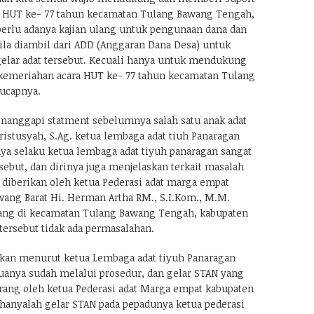
n HUT ke- 77 tahun kecamatan Tulang Bawang Tengah,
rlu adanya kajian ulang untuk pengunaan dana dan
la diambil dari ADD (Anggaran Dana Desa) untuk
elar adat tersebut. Kecuali hanya untuk mendukung
kemeriahan acara HUT ke- 77 tahun kecamatan Tulang
ucapnya.
nanggapi statment sebelumnya salah satu anak adat
ristusyah, S.Ag. ketua lembaga adat tiuh Panaragan
inya selaku ketua lembaga adat tiyuh panaragan sangat
ebut, dan dirinya juga menjelaskan terkait masalah
 diberikan oleh ketua Pederasi adat marga empat
ang Barat Hi. Herman Artha RM., S.I.Kom., M.M.
rang di kecamatan Tulang Bawang Tengah, kabupaten
tersebut tidak ada permasalahan.
akan menurut ketua Lembaga adat tiyuh Panaragan
muanya sudah melalui prosedur, dan gelar STAN yang
orang oleh ketua Pederasi adat Marga empat kabupaten
hanyalah gelar STAN pada pepadunya ketua pederasi