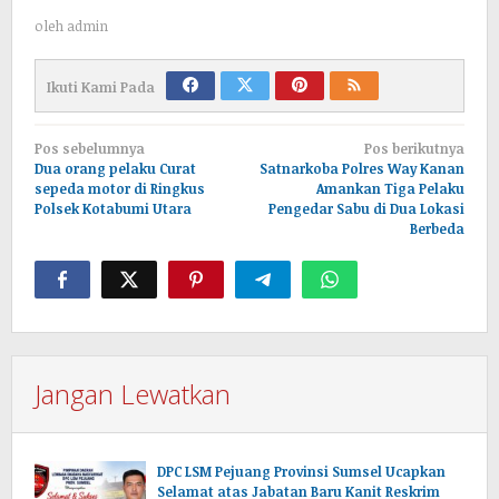
oleh
admin
Ikuti Kami Pada
Navigasi
Pos sebelumnya
Pos berikutnya
pos
Dua orang pelaku Curat
Satnarkoba Polres Way Kanan
sepeda motor di Ringkus
Amankan Tiga Pelaku
Polsek Kotabumi Utara
Pengedar Sabu di Dua Lokasi
Berbeda
Jangan Lewatkan
DPC LSM Pejuang Provinsi Sumsel Ucapkan
Selamat atas Jabatan Baru Kanit Reskrim