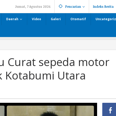
Jumat, 7 Agustus 2026
Pencarian
Indeks Berita
Daerah
Video
Galeri
Otomatif
Uncategori
u Curat sepeda motor
ek Kotabumi Utara