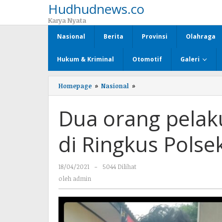
Hudhudnews.co
Lewati
ke
Karya Nyata
konten
Nasional
Berita
Provinsi
Olahraga
Hukum & Kriminal
Otomotif
Galeri
Homepage
»
Nasional
»
Dua
orang
pelaku
Dua orang pelak
Curat
sepeda
motor
di Ringkus Pols
di
Ringkus
Polsek
18/04/2021
oleh
-
5044 Dilihat
Kotabumi
Utara
admin
oleh
admin