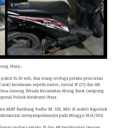
ung Utara,-
a pukul 15.30 wib, dua orang terduga pelaku pencurian
rat) kendaraan sepeda motor, inisial JP (17) dan AN
 Desa Gunung Betuah Kecamatan Abung Barat Lampung
 opsnal Polsek Kotabumi Utara
ra AKBP Bambang Yudho M. SIK, MSi di wakili Kapolsek
Rukmanizar menyampaikannya pada Minggu 18/4/2021
gkapan terduga pelaku JP dan AN berdasarkan laporan