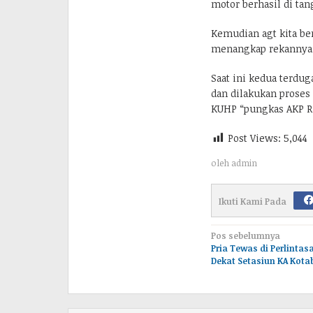
motor berhasil di ta
Kemudian agt kita be
menangkap rekannya sa
Saat ini kedua terdug
dan dilakukan proses
KUHP “pungkas AKP R
Post Views:
5,044
oleh
admin
Ikuti Kami Pada
Navigasi
Pos sebelumnya
Pria Tewas di Perlintas
pos
Dekat Setasiun KA Kota