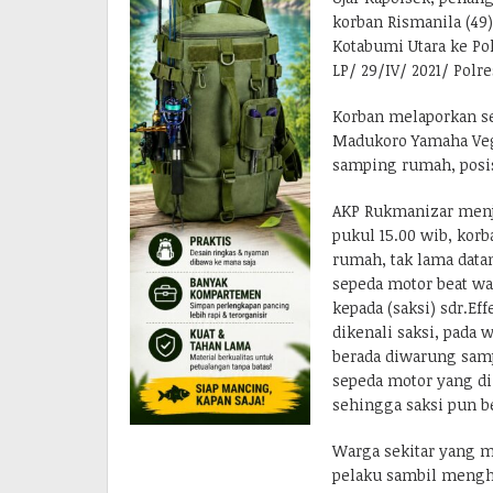
korban Rismanila (4
Kotabumi Utara ke Po
LP/ 29/IV/ 2021/ Polre
Korban melaporkan se
Madukoro Yamaha Vega R
samping rumah, posi
AKP Rukmanizar menje
pukul 15.00 wib, kor
rumah, tak lama datan
sepeda motor beat wa
kepada (saksi) sdr.Ef
dikenali saksi, pada 
berada diwarung sam
sepeda motor yang di
sehingga saksi pun b
Warga sekitar yang 
pelaku sambil menghu