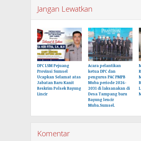
Jangan Lewatkan
DPC LSM Pejuang
Acara pelantikan
M
Provinsi Sumsel
ketua DPC dan
Ucapkan Selamat atas
pengurus PAC PMPB
Jabatan Baru Kanit
Muba periode 2026-
B
Reskrim Polsek Bayung
2031 di laksanakan di
L
Lincir
Desa Tampang baru
Bayung lencir
Muba.Sumsel.
Komentar