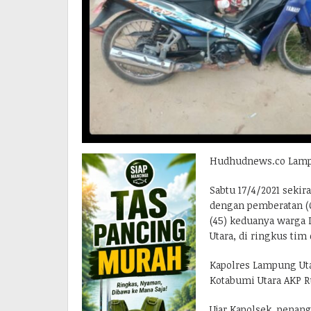
Hudhudnews.co Lamp
Sabtu 17/4/2021 sekir
dengan pemberatan (Cu
(45) keduanya warga
Utara, di ringkus tim
Kapolres Lampung Uta
Kotabumi Utara AKP 
Ujar Kapolsek, penan