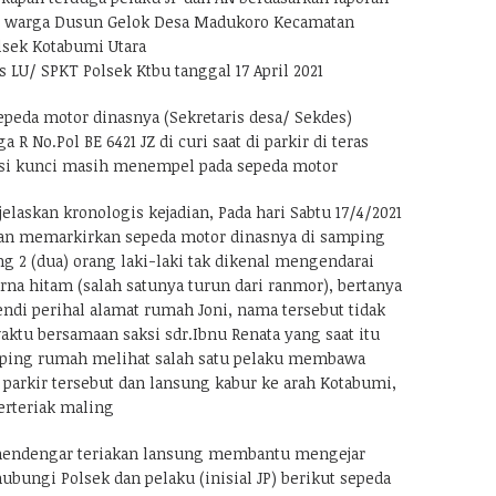
9) warga Dusun Gelok Desa Madukoro Kecamatan
lsek Kotabumi Utara
s LU/ SPKT Polsek Ktbu tanggal 17 April 2021
peda motor dinasnya (Sekretaris desa/ Sekdes)
 No.Pol BE 6421 JZ di curi saat di parkir di teras
si kunci masih menempel pada sepeda motor
laskan kronologis kejadian, Pada hari Sabtu 17/4/2021
ban memarkirkan sepeda motor dinasnya di samping
g 2 (dua) orang laki-laki tak dikenal mengendarai
rna hitam (salah satunya turun dari ranmor), bertanya
fendi perihal alamat rumah Joni, nama tersebut tidak
waktu bersamaan saksi sdr.Ibnu Renata yang saat itu
ping rumah melihat salah satu pelaku membawa
 parkir tersebut dan lansung kabur ke arah Kotabumi,
erteriak maling
mendengar teriakan lansung membantu mengejar
bungi Polsek dan pelaku (inisial JP) berikut sepeda