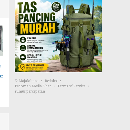
g,
ar
© Majalahpro
Redaksi
Pedoman Media Siber
Terms of Service
rumus percepatan