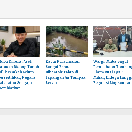
uba Darurat Aset:
Kabar Pencemaran
Warga Muba Gugat
Ratusan Bidang Tanah
Sungai Berau
Perusahaan Tamban
Milik Pemkab Belum
Dibantah: Fakta di
Klaim Rugi Rp3,6
ersertifikat, Negara
Lapangan Air Tampak
Miliar, Diduga Langg
alai atau Sengaja
Bersih
Regulasi Lingkungan
Membiarkan