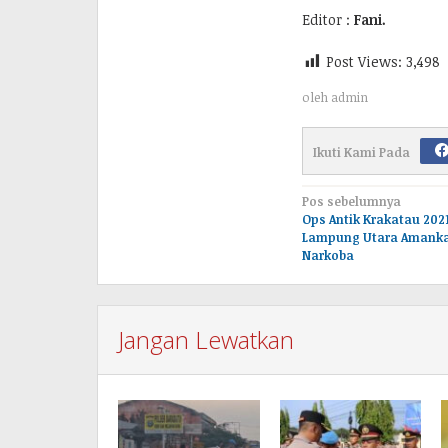
Editor :
Fani.
Post Views:
3,498
oleh
admin
Ikuti Kami Pada
Navigasi
Pos sebelumnya
Ops Antik Krakatau 2021
pos
Lampung Utara Amanka
Narkoba
Jangan Lewatkan