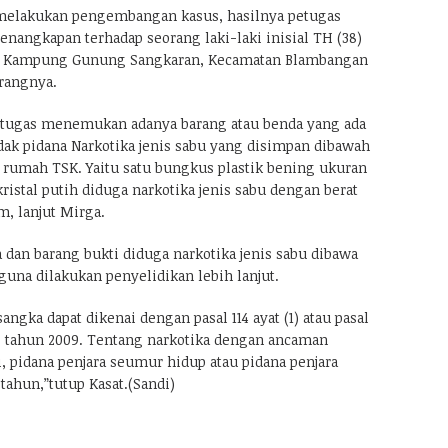
 melakukan pengembangan kasus, hasilnya petugas
nangkapan terhadap seorang laki-laki inisial TH (38)
i Kampung Gunung Sangkaran, Kecamatan Blambangan
rangnya.
etugas menemukan adanya barang atau benda yang ada
dak pidana Narkotika jenis sabu yang disimpan dibawah
 rumah TSK. Yaitu satu bungkus plastik bening ukuran
kristal putih diduga narkotika jenis sabu dengan berat
m, lanjut Mirga.
 dan barang bukti diduga narkotika jenis sabu dibawa
una dilakukan penyelidikan lebih lanjut.
angka dapat dikenai dengan pasal 114 ayat (1) atau pasal
 35 tahun 2009. Tentang narkotika dengan ancaman
 pidana penjara seumur hidup atau pidana penjara
tahun,”tutup Kasat.(Sandi)