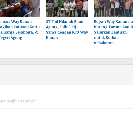
Dinsos Way Kanan
STIT Al Hikmah Bumi
Bupati Way Kanan d
agikan Ratusan Kartu
Agung, Jalin kerja
Karang Taruna Banji
eluarga Sejahtera, di
Sama dengan KPU Way
Salurkan Bantuan
Negeri Agung
Kanan
untuk Korban
Kebakaran
ang wajib ditandai
*