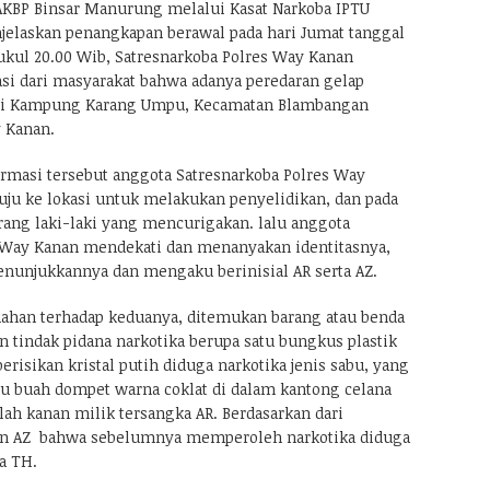
AKBP Binsar Manurung melalui Kasat Narkoba IPTU
elaskan penangkapan berawal pada hari Jumat tanggal
 pukul 20.00 Wib, Satresnarkoba Polres Way Kanan
i dari masyarakat bahwa adanya peredaran gelap
u di Kampung Karang Umpu, Kecamatan Blambangan
 Kanan.
ormasi tersebut anggota Satresnarkoba Polres Way
u ke lokasi untuk melakukan penyelidikan, dan pada
 orang laki-laki yang mencurigakan. lalu anggota
 Way Kanan mendekati dan menanyakan identitasnya,
nunjukkannya dan mengaku berinisial AR serta AZ.
dahan terhadap keduanya, ditemukan barang atau benda
n tindak pidana narkotika berupa satu bungkus plastik
erisikan kristal putih diduga narkotika jenis sabu, yang
tu buah dompet warna coklat di dalam kantong celana
ah kanan milik tersangka AR. Berdasarkan dari
an AZ bahwa sebelumnya memperoleh narkotika diduga
ra TH.