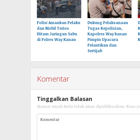
Polisi Amankan Pelaku
Dukung Pelaksanaan
dan Mobil Terios
Tugas Kepolisian,
B
Hitam Jaringan Sabu
Kapolres Way kanan
K
di Polres Way Kanan
Pimpin Upacara
Pelantikan dan
Sertijab
Komentar
Tinggalkan Balasan
Alamat email Anda tidak akan dipublikasikan.
Ruas y