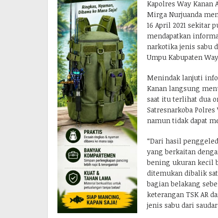
Kapolres Way Kanan 
Mirga Nurjuanda menj
16 April 2021 sekitar
mendapatkan informas
narkotika jenis sab
Umpu Kabupaten Way
Menindak lanjuti inf
Kanan langsung menuj
saat itu terlihat dua
Satresnarkoba Polres
namun tidak dapat me
“Dari hasil penggele
yang berkaitan denga
bening ukuran kecil b
ditemukan dibalik sa
bagian belakang sebel
keterangan TSK AR d
jenis sabu dari sauda