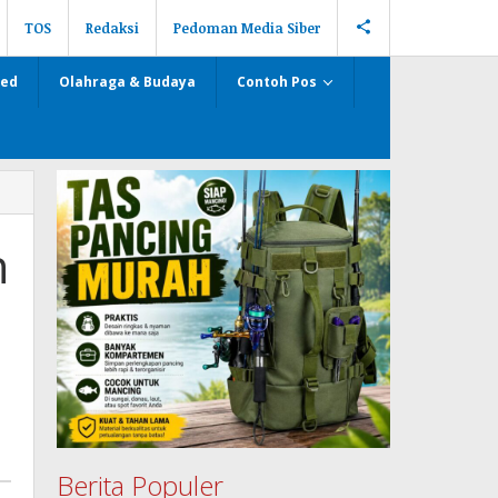
TOS
Redaksi
Pedoman Media Siber
zed
Olahraga & Budaya
Contoh Pos
n
Berita Populer