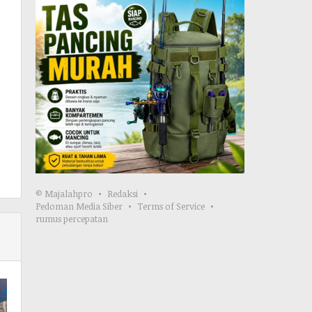
© Majalahpro
Redaksi
Pedoman Media Siber
Terms of Service
rumus percepatan