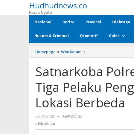
Hudhudnews.co
Lewati
ke
Karya Nyata
konten
Nasional
Berita
Provinsi
Olahraga
Hukum & Kriminal
Otomotif
Galeri
Homepage
»
Way Kanan
»
Satnarkoba
Polres
Way
Satnarkoba Pol
Kanan
Amankan
Tiga
Tiga Pelaku Pen
Pelaku
Pengedar
Sabu
Lokasi Berbeda
di
Dua
Lokasi
19/04/2021
oleh
-
3498 Dilihat
Berbeda
admin
oleh
admin