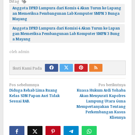
Ditag
Anggota DPRD Lampura dari Komis 4 Akan Turun ke Lapang
an Memeriksa Pembangunan Lab Komputer SMPN 3 Bunga
Mayang
Anggota DPRD Lampura dari Komisi 4 Akan Turun ke Lapan
gan Memeriksa Pembangunan Lab Komputer SMPN 3 Bung
a Mayang
oleh
admin
Ikuti Kami Pada
Navigasi
Pos sebelumnya
Pos berikutnya
pos
Diduga Rehab Lima Ruang
Kuasa Hukum Ardi Yohaba
Kelas SDN Papan Asri Tidak
Akan Menyurati Kapolres
Sesuai RAB.
Lampung Utara Guna
Mempertanyakan Tentang
Perkembangan Kasus
Kliennya