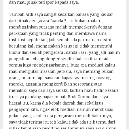
dan mau pihak terlapor kepada saya.
Tambah Ardi saya sangat sesalkan bahasa yang keluar
dari pihak pengacara Juanda Basri bukan malah
mendinginkan suasana malah memperkeruh dengan
perkataan yang tidak penting dan membawa nama
institusi kepolisian, jadi seolah ada permainan disini
berulang kali mengatakan kasus ini tidak memenuhi
unsur dan seolah pengacara Juanda Basri yang jadi hakim
pengadilan, Abang denger sendiri bahasa ibram tadi
semua juga mendengarkannya, buat apa mediasi kalau
mau mengulas masalah perkara, saya memang bukan
orang hukum tapi saya tau kapasitas masing masing
mereka janganla mengkerdilkan seseorang atau
menakuti saya dan saya selaku korban mau hadir kesana
itu saya pandang bapak bupati Budi Utomo dan saya
hargai itu, karna dia kepala daerah dan sekaligus
pengayom kita, ngak elok mediasi namun membahas
pidana yang seolah dia pengacara menjadi hakimnya,
saya tidak terima itu toh kalau tidak ada titik temu dari
pihak kepolisian resort polres Lampura saya akan ambil