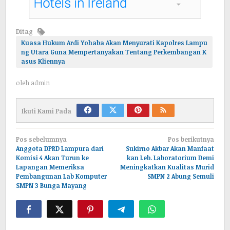
Ditag
Kuasa Hukum Ardi Yohaba Akan Menyurati Kapolres Lampu
ng Utara Guna Mempertanyakan Tentang Perkembangan K
asus Kliennya
oleh
admin
Ikuti Kami Pada
Navigasi
Pos sebelumnya
Pos berikutnya
pos
Anggota DPRD Lampura dari
Sukirno Akbar Akan Manfaat
Komisi 4 Akan Turun ke
kan Leb. Laboratorium Demi
Lapangan Memeriksa
Meningkatkan Kualitas Murid
Pembangunan Lab Komputer
SMPN 2 Abung Semuli
SMPN 3 Bunga Mayang