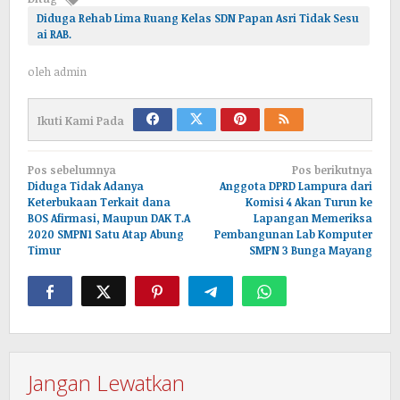
Diduga Rehab Lima Ruang Kelas SDN Papan Asri Tidak Sesu
ai RAB.
oleh
admin
Ikuti Kami Pada
Navigasi
Pos sebelumnya
Pos berikutnya
pos
Diduga Tidak Adanya
Anggota DPRD Lampura dari
Keterbukaan Terkait dana
Komisi 4 Akan Turun ke
BOS Afirmasi, Maupun DAK T.A
Lapangan Memeriksa
2020 SMPN1 Satu Atap Abung
Pembangunan Lab Komputer
Timur
SMPN 3 Bunga Mayang
Jangan Lewatkan