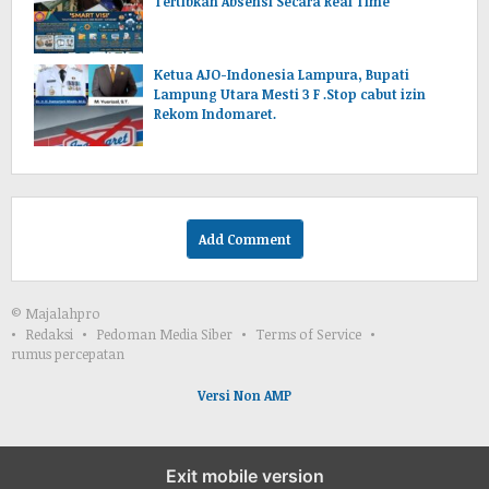
Tertibkan Absensi Secara Real Time
Ketua AJO-Indonesia Lampura, Bupati
Lampung Utara Mesti 3 F .Stop cabut izin
Rekom Indomaret.
Add Comment
© Majalahpro
Redaksi
Pedoman Media Siber
Terms of Service
rumus percepatan
Versi Non AMP
Exit mobile version