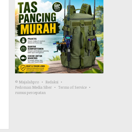
© Majalahpro
Redaksi
Pedoman Media Siber
Terms of Service
rumus percepatan