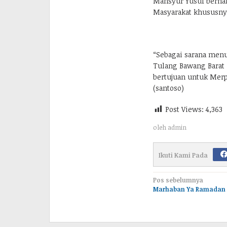
Mansyur Yusuf berhar
Masyarakat khususnya
“Sebagai sarana men
Tulang Bawang Barat 
bertujuan untuk Merp
(santoso)
Post Views:
4,363
oleh
admin
Ikuti Kami Pada
Navigasi
Pos sebelumnya
Marhaban Ya Ramadan 1
pos