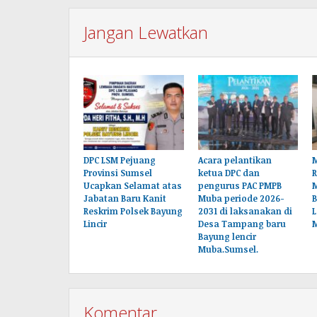
Jangan Lewatkan
DPC LSM Pejuang
Acara pelantikan
M
Provinsi Sumsel
ketua DPC dan
Ucapkan Selamat atas
pengurus PAC PMPB
Jabatan Baru Kanit
Muba periode 2026-
B
Reskrim Polsek Bayung
2031 di laksanakan di
L
Lincir
Desa Tampang baru
Bayung lencir
Muba.Sumsel.
Komentar