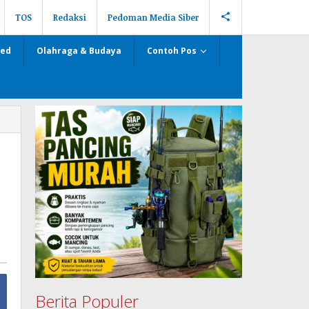
TOS
Redaksi
Pedoman Media Siber
zed
Olahraga & Budaya
Contoh Pos
Berita Populer