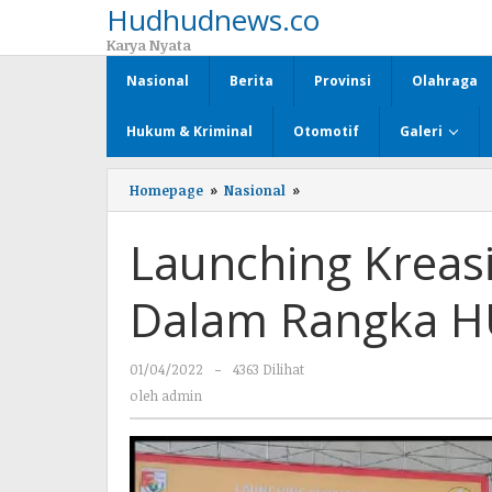
Hudhudnews.co
Lewati
ke
Karya Nyata
konten
Nasional
Berita
Provinsi
Olahraga
Hukum & Kriminal
Otomotif
Galeri
Homepage
»
Nasional
»
Launching
Kreasi
Senam
Launching Krea
NeNeMo
Dalam
Rangka
Dalam Rangka H
HUT
Tubaba
Ke-
01/04/2022
oleh
-
4363 Dilihat
13
admin
oleh
admin