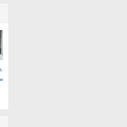
g,
ar