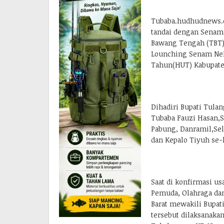
Tubaba.hudhudnews.c
tandai dengan Senam
Bawang Tengah (TBT)
Lounching Senam NeN
Tahun(HUT) Kabupate
Dihadiri Bupati Tula
Tubaba Fauzi Hasan,S
Pabung, Danramil,Sel
dan Kepalo Tiyuh se-k
Saat di konfirmasi 
Pemuda, Olahraga dan
Barat mewakili Bupa
tersebut dilaksanaka