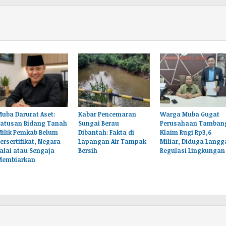
uba Darurat Aset:
Kabar Pencemaran
Warga Muba Gugat
Ratusan Bidang Tanah
Sungai Berau
Perusahaan Tamban
Milik Pemkab Belum
Dibantah: Fakta di
Klaim Rugi Rp3,6
ersertifikat, Negara
Lapangan Air Tampak
Miliar, Diduga Langg
alai atau Sengaja
Bersih
Regulasi Lingkungan
Membiarkan