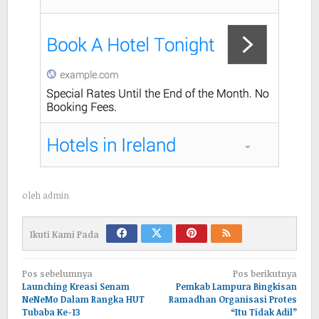
oleh
admin
Ikuti Kami Pada
Navigasi
Pos sebelumnya
Pos berikutnya
pos
Launching Kreasi Senam
Pemkab Lampura Bingkisan
NeNeMo Dalam Rangka HUT
Ramadhan Organisasi Protes
Tubaba Ke-13
“Itu Tidak Adil”