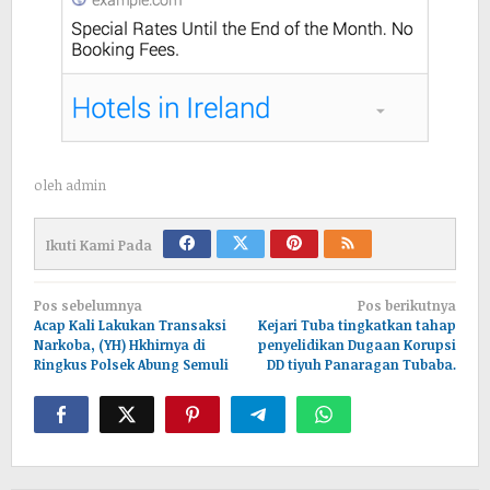
oleh
admin
Ikuti Kami Pada
Navigasi
Pos sebelumnya
Pos berikutnya
pos
Acap Kali Lakukan Transaksi
Kejari Tuba tingkatkan tahap
Narkoba, (YH) Hkhirnya di
penyelidikan Dugaan Korupsi
Ringkus Polsek Abung Semuli
DD tiyuh Panaragan Tubaba.