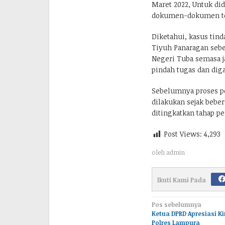
Maret 2022, Untuk d
dokumen-dokumen terk
Diketahui, kasus tin
Tiyuh Panaragan sebe
Negeri Tuba semasa ja
pindah tugas dan dig
Sebelumnya proses pe
dilakukan sejak beber
ditingkatkan tahap p
Post Views:
4,293
oleh
admin
Ikuti Kami Pada
Navigasi
Pos sebelumnya
Ketua DPRD Apresiasi Ki
pos
Polres Lampura