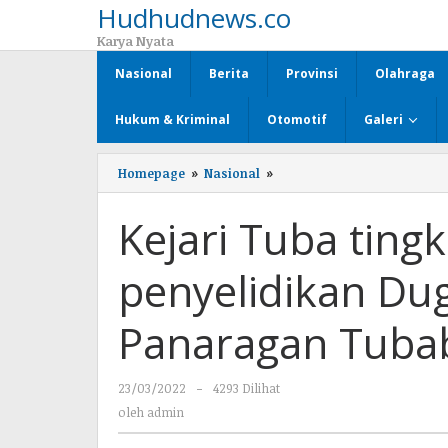
Hudhudnews.co
Lewati
ke
Karya Nyata
konten
Nasional
Berita
Provinsi
Olahraga
Hukum & Kriminal
Otomotif
Galeri
Homepage
»
Nasional
»
Kejari
Tuba
tingkatkan
Kejari Tuba ting
tahap
penyelidikan
Dugaan
penyelidikan Du
Korupsi
DD
tiyuh
Panaragan Tuba
Panaragan
Tubaba.
23/03/2022
oleh
-
4293 Dilihat
admin
oleh
admin