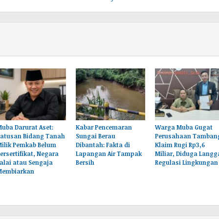
uba Darurat Aset:
Kabar Pencemaran
Warga Muba Gugat
Ratusan Bidang Tanah
Sungai Berau
Perusahaan Tamban
Milik Pemkab Belum
Dibantah: Fakta di
Klaim Rugi Rp3,6
ersertifikat, Negara
Lapangan Air Tampak
Miliar, Diduga Langg
alai atau Sengaja
Bersih
Regulasi Lingkungan
Membiarkan