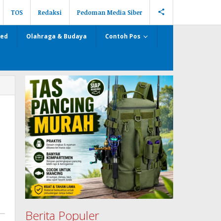
TOS
Redaksi
Pedoman Media Siber
zed
Olahraga & Budaya
Contoh Pos
Berita Populer