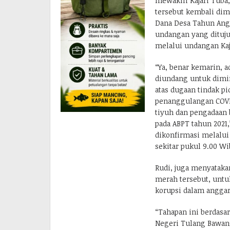
mewakili Kajari Tuba
tersebut kembali dim
Dana Desa Tahun Angg
undangan yang dituj
melalui undangan Kaj
“Ya, benar kemarin, 
diundang untuk dimi
atas dugaan tindak 
penanggulangan COVID
tiyuh dan pengadaan 
pada ABPT tahun 2021,
dikonfirmasi melalui
sekitar pukul 9.00 Wi
Rudi, juga menyatak
merah tersebut, untu
korupsi dalam anggar
“Tahapan ini berdasar
Negeri Tulang Bawang 