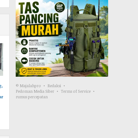
© Majalahpro
Redaksi
g,
Pedoman Media Siber
Terms of Service
rumus percepatan
ar