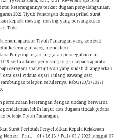
, Azi Tyawhardana, S.H., M.H, Ke-enam aparatur
intai keterangannya terkait dugaan penyalahgunaan
aran 2021 Tiyuh Panaragan dengan prihal surat
ukan kepada masing-masing yang bersangkutan
ari Tuba.
ada enam aparatur Tiyuh Panaragan yang kembali
ntai keterangan yang mendalam
pidana Penyimpangan anggaran pencegahan dan
 19 serta adanya pemotongan gaji kepada aparatur
baju seragam aparatur tiyuh yang sudah di anggarkan
” Kata Kasi Pidsus Kajari Tulang Bawang saat
 sambungan telepon selulernya, Rabu (23/3/2022)
b.
an permintaan keterangan dengan undang berwarna
k pendalaman lebih lanjut atas dugaan tindak pidana
an belanja Tiyuh Panaragan.
kan Surat Perintah Penyelidikan Kepala Kejaksaan
Nomor : Print – 01 / L8.18 / Fd.1/ 03 / 2022 tanggal 07