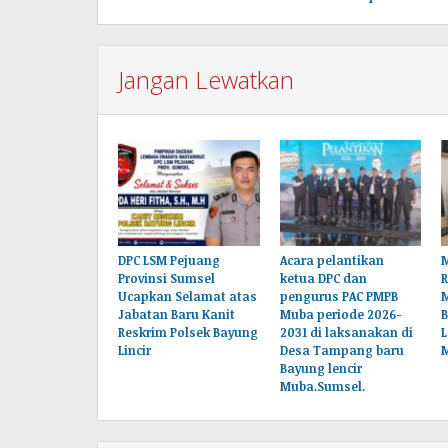
Jangan Lewatkan
DPC LSM Pejuang
Acara pelantikan
M
Provinsi Sumsel
ketua DPC dan
Ucapkan Selamat atas
pengurus PAC PMPB
Jabatan Baru Kanit
Muba periode 2026-
B
Reskrim Polsek Bayung
2031 di laksanakan di
L
Lincir
Desa Tampang baru
Bayung lencir
Muba.Sumsel.