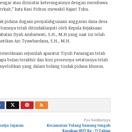
idengar atau dimintai keterangannya dengan membawa
ait,” kata Kasi Pidsus mewakil Kajari Tuba.
dak pidana dugaan penyalahgunaan anggaran dana desa
lumnya telah ditindaklanjuti oleh Kepala Kejaksaan
batan Dyah Ambarwati, S.H., M.H yang saat ini telah
antikan Azi Tyawhardana, S.H., M.H.
meriksaan sejumlah aparatur Tiyuh Panaragan telah
apa bulan terakhir dan kini prosesnya setatusnya telah
enyelidikan yang dalam bidang tindak pidana khusus.
Pos berikutnya
nerja Jajaran
Kecamatan Tulang bawang tengah
Rayakan HUT Ke -77 Tahun