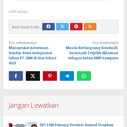
oleh
admin
Ikuti Kami Pada
Navigasi
Pos sebelumnya
Pos berikutnya
pos
Masayrakat keturunan
Musda Berlangsung Kondusif,
bandar dewa menguasai
Imausyah Terpilih Aklamasi
lahan PT. HIM di luar lokasi
Sebagai Ketua KNPI Lampura
HGU
Jangan Lewatkan
DPC LSM Pejuang Provinsi Sumsel Ucapkan