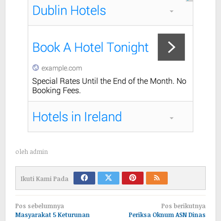
oleh
admin
Ikuti Kami Pada
Navigasi
Pos sebelumnya
Pos berikutnya
pos
Masyarakat 5 Keturunan
Periksa Oknum ASN Dinas