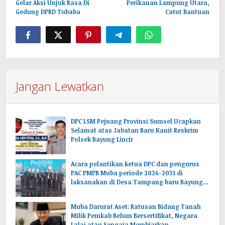
Gelar Aksi Unjuk Rasa Di
Perikanan Lampung Utara,
Gedung DPRD Tubaba
Catut Bantuan
Jangan Lewatkan
DPC LSM Pejuang Provinsi Sumsel Ucapkan
Selamat atas Jabatan Baru Kanit Reskrim
Polsek Bayung Lincir
Acara pelantikan ketua DPC dan pengurus
PAC PMPB Muba periode 2026-2031 di
laksanakan di Desa Tampang baru Bayung
lencir Muba.Sumsel.
Muba Darurat Aset: Ratusan Bidang Tanah
Milik Pemkab Belum Bersertifikat, Negara
Lalai atau Sengaja Membiarkan