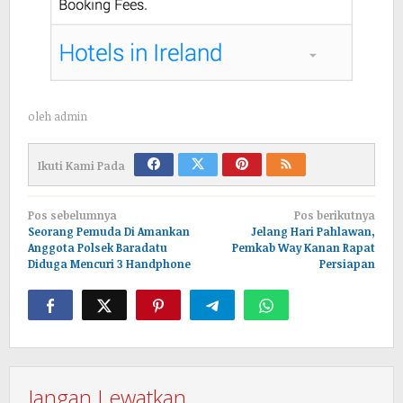
oleh
admin
Ikuti Kami Pada
Navigasi
Pos sebelumnya
Pos berikutnya
pos
Seorang Pemuda Di Amankan
Jelang Hari Pahlawan,
Anggota Polsek Baradatu
Pemkab Way Kanan Rapat
Diduga Mencuri 3 Handphone
Persiapan
Jangan Lewatkan