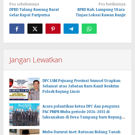
Navigasi
Pos sebelumnya
Pos berikutnya
pos
DPRD Tulang Bawang Barat
BPBD Kab. Lampung Utara
Gelar Rapat Paripurna
Tinjau Lokasi Rawan Banjir
Jangan Lewatkan
DPC LSM Pejuang Provinsi Sumsel Ucapkan
Selamat atas Jabatan Baru Kanit Reskrim
Polsek Bayung Lincir
Acara pelantikan ketua DPC dan pengurus
PAC PMPB Muba periode 2026-2031 di
laksanakan di Desa Tampang baru Bayung
lencir Muba.Sumsel.
Muba Darurat Aset: Ratusan Bidang Tanah