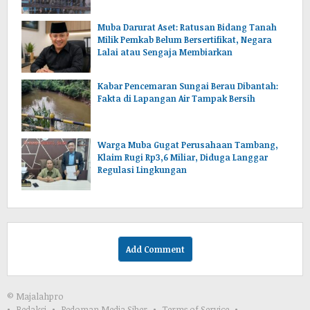
lencir Muba.Sumsel.
Muba Darurat Aset: Ratusan Bidang Tanah
Milik Pemkab Belum Bersertifikat, Negara
Lalai atau Sengaja Membiarkan
Kabar Pencemaran Sungai Berau Dibantah:
Fakta di Lapangan Air Tampak Bersih
Warga Muba Gugat Perusahaan Tambang,
Klaim Rugi Rp3,6 Miliar, Diduga Langgar
Regulasi Lingkungan
Add Comment
© Majalahpro
Redaksi
Pedoman Media Siber
Terms of Service