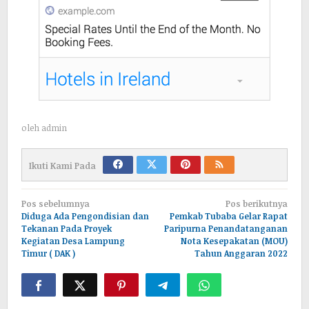
oleh
admin
Ikuti Kami Pada
Navigasi
Pos sebelumnya
Pos berikutnya
pos
Diduga Ada Pengondisian dan
Pemkab Tubaba Gelar Rapat
Tekanan Pada Proyek
Paripurna Penandatanganan
Kegiatan Desa Lampung
Nota Kesepakatan (MOU)
Timur ( DAK )
Tahun Anggaran 2022