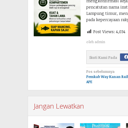
mengkonfirmasi keja
pencatutan nama inst
Lampung timur, mengi
pada kepercayaan raky
Post Views:
4,034
oleh
admin
Ikuti Kami Pada
Navigasi
Pos sebelumnya
Pemkab Way Kanan Rai
pos
APE
Jangan Lewatkan