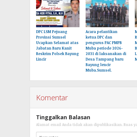
DPC LSM Pejuang
Acara pelantikan
M
Provinsi Sumsel
ketua DPC dan
Ucapkan Selamat atas
pengurus PAC PMPB
Jabatan Baru Kanit
Muba periode 2026-
B
Reskrim Polsek Bayung
2031 di laksanakan di
L
Lincir
Desa Tampang baru
Bayung lencir
Muba.Sumsel.
Komentar
Tinggalkan Balasan
Alamat email Anda tidak akan dipublikasikan.
Ruas y