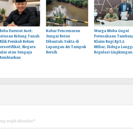
uba Darurat Aset:
Kabar Pencemaran
Warga Muba Gugat
Ratusan Bidang Tanah
Sungai Berau
Perusahaan Tamban
Milik Pemkab Belum
Dibantah: Fakta di
Klaim Rugi Rp3,6
ersertifikat, Negara
Lapangan Air Tampak
Miliar, Diduga Langg
alai atau Sengaja
Bersih
Regulasi Lingkungan
Membiarkan
ang wajib ditandai
*