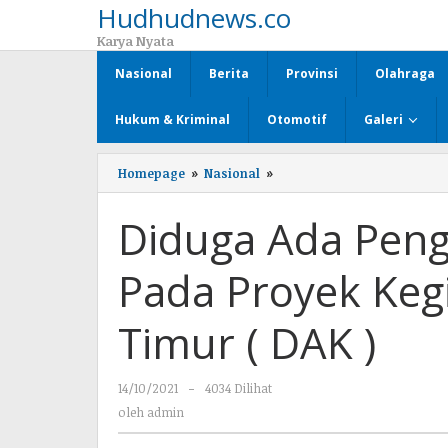
Hudhudnews.co
Lewati
ke
Karya Nyata
konten
Nasional
Berita
Provinsi
Olahraga
Hukum & Kriminal
Otomotif
Galeri
Homepage
»
Nasional
»
Diduga
Ada
Pengondisian
Diduga Ada Peng
dan
Tekanan
Pada
Pada Proyek Keg
Proyek
Kegiatan
Desa
Timur ( DAK )
Lampung
Timur
(
14/10/2021
oleh
-
4034 Dilihat
DAK
admin
)
oleh
admin