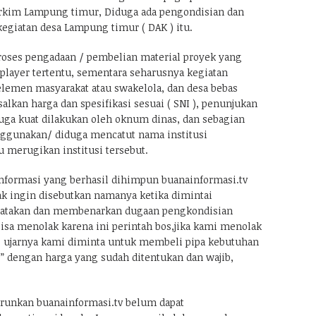
erkim Lampung timur, Diduga ada pengondisian dan
kegiatan desa Lampung timur ( DAK ) itu.
 proses pengadaan / pembelian material proyek yang
layer tertentu, sementara seharusnya kegiatan
elemen masyarakat atau swakelola, dan desa bebas
salkan harga dan spesifikasi sesuai ( SNI ), penunjukan
duga kuat dilakukan oleh oknum dinas, dan sebagian
ggunakan/ diduga mencatut nama institusi
tu merugikan institusi tersebut.
nformasi yang berhasil dihimpun buanainformasi.tv
ak ingin disebutkan namanya ketika dimintai
atakan dan membenarkan dugaan pengkondisian
bisa menolak karena ini perintah bos,jika kami menolak
t. ujarnya kami diminta untuk membeli pipa kebutuhan
D” dengan harga yang sudah ditentukan dan wajib,
turunkan buanainformasi.tv belum dapat