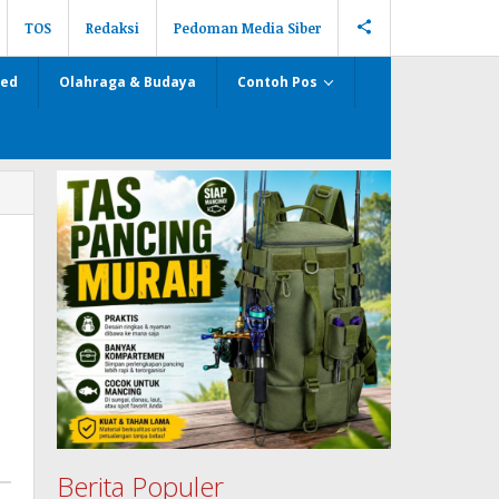
TOS
Redaksi
Pedoman Media Siber
zed
Olahraga & Budaya
Contoh Pos
Berita Populer