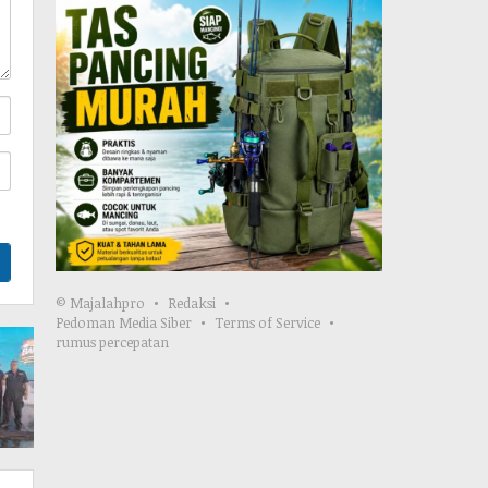
© Majalahpro
Redaksi
Pedoman Media Siber
Terms of Service
rumus percepatan