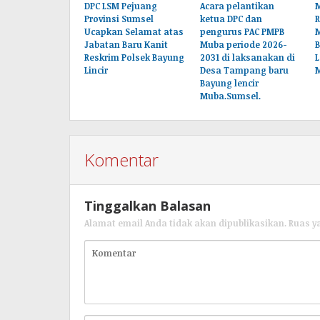
DPC LSM Pejuang
Acara pelantikan
M
Provinsi Sumsel
ketua DPC dan
Ucapkan Selamat atas
pengurus PAC PMPB
Jabatan Baru Kanit
Muba periode 2026-
B
Reskrim Polsek Bayung
2031 di laksanakan di
L
Lincir
Desa Tampang baru
Bayung lencir
Muba.Sumsel.
Komentar
Tinggalkan Balasan
Alamat email Anda tidak akan dipublikasikan.
Ruas y