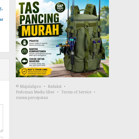
g,
ar
© Majalahpro
Redaksi
Pedoman Media Siber
Terms of Service
rumus percepatan