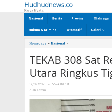
Hudhudnews.co
Lewati
ke
Karya Nyata
konten
Nasional
Berita
Provinsi
Olahraga
Hukum & Kriminal
Otomotif
Galeri
Homepage
»
Nasional
»
TEKAB
308
Sat
TEKAB 308 Sat R
Reskrim
Polres
Lampung
Utara Ringkus Ti
Utara
Ringkus
Tiga
12/09/2021
oleh
-
5524 Dilihat
Orang
Pelaku
admin
oleh
admin
Judi