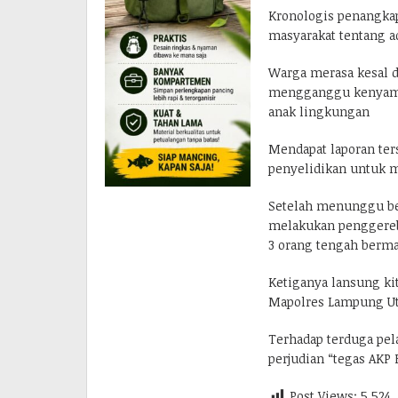
Kronologis penangkap
masyarakat tentang a
Warga merasa kesal d
mengganggu kenyaman
anak lingkungan
Mendapat laporan ter
penyelidikan untuk 
Setelah menunggu beb
melakukan penggerebe
3 orang tengah bermai
Ketiganya lansung ki
Mapolres Lampung Uta
Terhadap terduga pela
perjudian “tegas AKP E
Post Views:
5,524