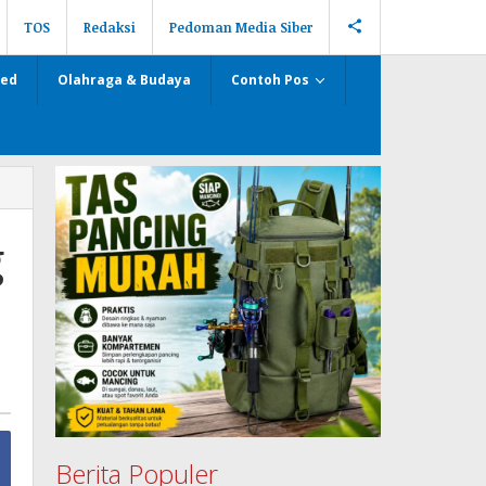
TOS
Redaksi
Pedoman Media Siber
zed
Olahraga & Budaya
Contoh Pos
g
Berita Populer