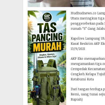
Hudhudnews.co Lampu
Utara meringkus tiga 
penggerebekan pada S
rumah “S” Gang Jalab
Kapolres Lampung Utar
Kasat Reskrim AKP E
13/9/2021
AKP Eko memaparkan d
mengamankan tiga ora
Cempedak Kecamatan K
Cengkeh Kelapa Tujuh
Kotabumi Kota
Dari tangan terduga pe
Remi, uang tunai sej
Rupiah)