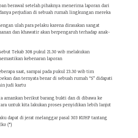
an berawal setelah pihaknya menerima laporan dari
danya perjudian di sebuah rumah lingkungan mereka
engan ulah para pelaku karena dirasakan sangat
an dan khawatir akan berpengaruh terhadap anak-
sebut Tekab 308 pukul 21.30 wib melakukan
memastikan kebenaran laporan
erapa saat, sampai pada pukul 23.30 wib tim
kan dan ternyata benar di sebuah rumah “S” didapati
n judi kartu
ta amankan berikut barang bukti dan di dibawa ke
ra untuk kita lakukan proses penyidikan lebih lanjut
ku dapat di jerat melanggar pasal 303 KUHP tantang
ko (*)