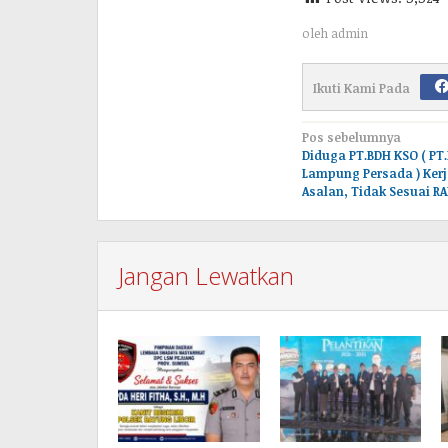
oleh
admin
Ikuti Kami Pada
Navigasi
Pos sebelumnya
Diduga PT.BDH KSO ( PT.
pos
Lampung Persada ) Ker
Asalan, Tidak Sesuai RA
Jangan Lewatkan