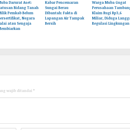
uba Darurat Aset:
Kabar Pencemaran
Warga Muba Gugat
Ratusan Bidang Tanah
Sungai Berau
Perusahaan Tamban
Milik Pemkab Belum
Dibantah: Fakta di
Klaim Rugi Rp3,6
ersertifikat, Negara
Lapangan Air Tampak
Miliar, Diduga Langg
alai atau Sengaja
Bersih
Regulasi Lingkungan
Membiarkan
ang wajib ditandai
*