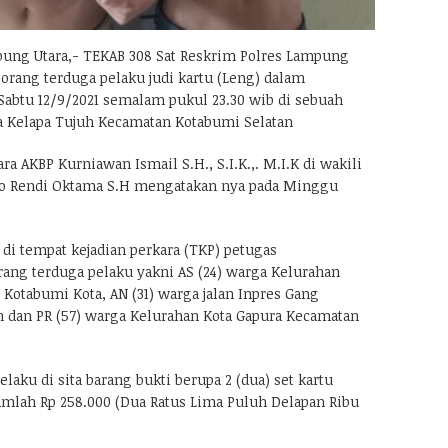
ng Utara,- TEKAB 308 Sat Reskrim Polres Lampung
orang terduga pelaku judi kartu (Leng) dalam
abtu 12/9/2021 semalam pukul 23.30 wib di sebuah
a Kelapa Tujuh Kecamatan Kotabumi Selatan
a AKBP Kurniawan Ismail S.H., S.I.K.,. M.I.K di wakili
ko Rendi Oktama S.H mengatakan nya pada Minggu
i tempat kejadian perkara (TKP) petugas
ng terduga pelaku yakni AS (24) warga Kelurahan
otabumi Kota, AN (31) warga jalan Inpres Gang
 dan PR (57) warga Kelurahan Kota Gapura Kecamatan
laku di sita barang bukti berupa 2 (dua) set kartu
umlah Rp 258.000 (Dua Ratus Lima Puluh Delapan Ribu