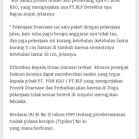
“Klo dalam proses tender asli pemenang nya PT.BDH
KSO, yang mengerjakan nya PT.BLP Derektur nya
Bagus aripat, jelasnya
” Pekerjaan Draenase ini satu paket dengan pekerjaan
jalan, kalo nilai pagu berapa anggaran nya tidak tau,
dan juga pekerjaan ini kurang ketebalan ,ketebalan lantai
kurang 5 cm haraus di tambah karena semestinya
ketebalan lantai 20 cm, jelasnya.
Dihimbau kepada Dinas instansi terkait khusus penegak
hukum kiranya dapat memberikan sanksi yang tegas
kepada pihak PT. PDH KSO / PT.BLP yang mengerjakan
Proyek Draenase dan Perbaikan jalan karena di Duga
pekerjaan tidak sesuai bestek di sinyalir merugikan
NEGARA.
Berdasar UU RI No 31 tahun 1999 tentang pemberantasan
tindak pidana korupsi (Tipikor) No 41.
yang mana berbunyi.