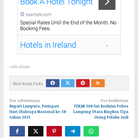
oleh
admin
Ikuti Kami Pada
Navigasi
Pos sebelumnya
Pos berikutnya
pos
Bupati Lampura, Peringati
TEKAB 308 Sat Reskrim Polres
Hari Olahraga Nasional ke-38
Lampung Utara Ringkus Tiga
tahun 2021
Orang Pelaku Judi