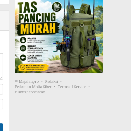
© Majalahpro
Redaksi
Pedoman Media Siber
Terms of Service
rumus percepatan