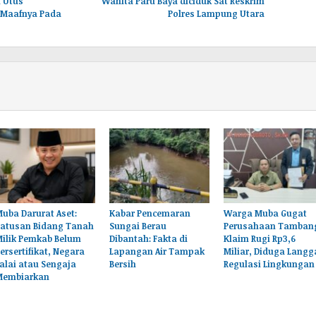
i Utus
Wanita Paru Baya diciduk Sat Reskrim
 Maafnya Pada
Polres Lampung Utara
uba Darurat Aset:
Kabar Pencemaran
Warga Muba Gugat
Ratusan Bidang Tanah
Sungai Berau
Perusahaan Tamban
Milik Pemkab Belum
Dibantah: Fakta di
Klaim Rugi Rp3,6
ersertifikat, Negara
Lapangan Air Tampak
Miliar, Diduga Langg
alai atau Sengaja
Bersih
Regulasi Lingkungan
Membiarkan