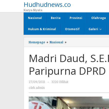
Hudhudnews.co
Lewati
ke
Karya Nyata
konten
Nasional
Berita
Provinsi
Olahraga
Hukum & Kriminal
Otomotif
Galeri
Homepage
»
Nasional
»
Madri
Daud,
S.E.M.H,,
Madri Daud, S.E.
Pimpin
Sidang
Paripurna
Paripurna DPRD
DPRD
Kab.Lampung
Utara
27/09/2021
oleh
-
3220 Dilihat
admin
oleh
admin