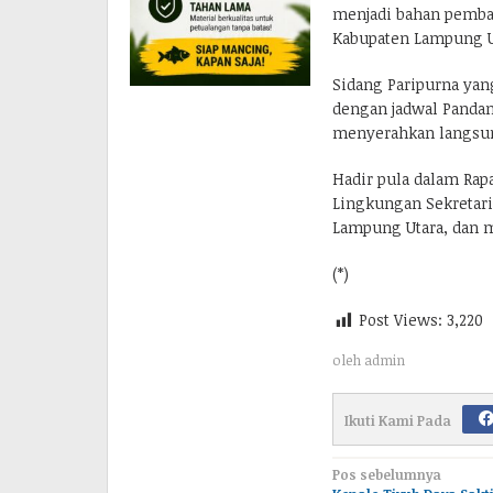
menjadi bahan pemba
Kabupaten Lampung U
Sidang Paripurna yang
dengan jadwal Pandang
menyerahkan langsung
Hadir pula dalam Rapa
Lingkungan Sekretari
Lampung Utara, dan m
(*)
Post Views:
3,220
oleh
admin
Ikuti Kami Pada
Navigasi
Pos sebelumnya