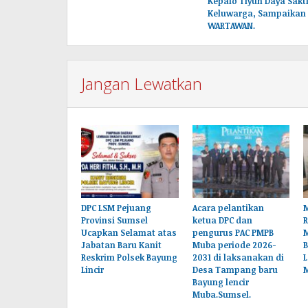
Kepalo Tiyuh Daya Sakt
pos
Keluwarga, Sampaikan
WARTAWAN.
Jangan Lewatkan
DPC LSM Pejuang
Acara pelantikan
M
Provinsi Sumsel
ketua DPC dan
Ucapkan Selamat atas
pengurus PAC PMPB
Jabatan Baru Kanit
Muba periode 2026-
B
Reskrim Polsek Bayung
2031 di laksanakan di
L
Lincir
Desa Tampang baru
Bayung lencir
Muba.Sumsel.