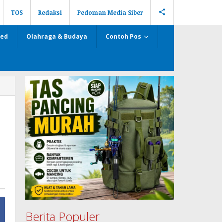
TOS
Redaksi
Pedoman Media Siber
zed
Olahraga & Budaya
Contoh Pos
Berita Populer