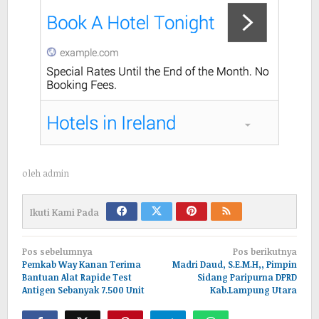
oleh
admin
Ikuti Kami Pada
Navigasi
Pos sebelumnya
Pos berikutnya
pos
Pemkab Way Kanan Terima
Madri Daud, S.E.M.H,, Pimpin
Bantuan Alat Rapide Test
Sidang Paripurna DPRD
Antigen Sebanyak 7.500 Unit
Kab.Lampung Utara