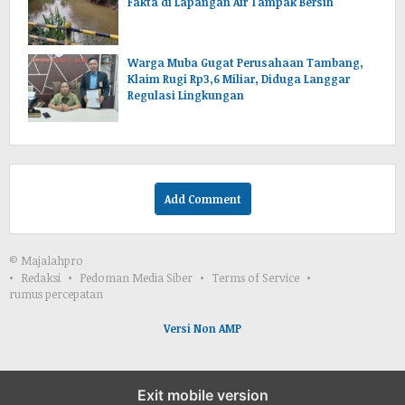
Fakta di Lapangan Air Tampak Bersih
Warga Muba Gugat Perusahaan Tambang,
Klaim Rugi Rp3,6 Miliar, Diduga Langgar
Regulasi Lingkungan
Add Comment
© Majalahpro
Redaksi
Pedoman Media Siber
Terms of Service
rumus percepatan
Versi Non AMP
Exit mobile version