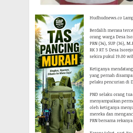
Hudhudnews.co Lamp
Berdalih merasa terc
orang warga Desa Is
PRN (34), SUP (36), 
RK 3 RT 5 Desa Isore
sekira pukul 19.00 wi
Ketiganya mendatang
yang pernah disampa
pelaku pencurian di D
PND selaku orang tua
menyampaikan permo
oleh ketiganya meny
mereka dan mengancam
PRN bersama rekanya
Karena takut, saat 