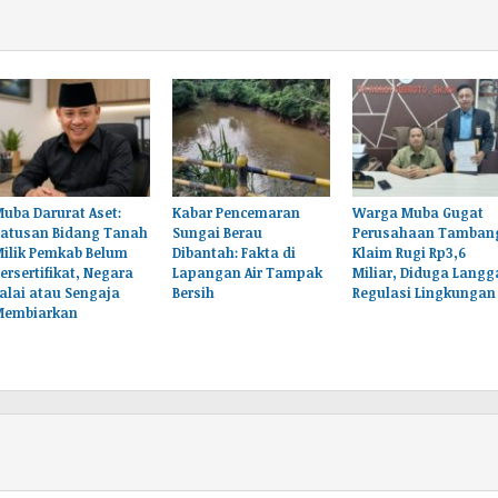
uba Darurat Aset:
Kabar Pencemaran
Warga Muba Gugat
Ratusan Bidang Tanah
Sungai Berau
Perusahaan Tamban
Milik Pemkab Belum
Dibantah: Fakta di
Klaim Rugi Rp3,6
ersertifikat, Negara
Lapangan Air Tampak
Miliar, Diduga Langg
alai atau Sengaja
Bersih
Regulasi Lingkungan
Membiarkan