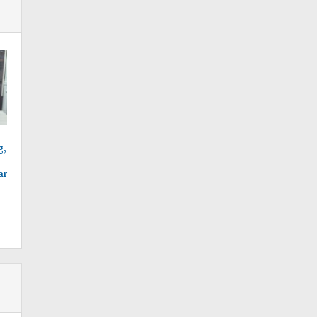
g,
ar