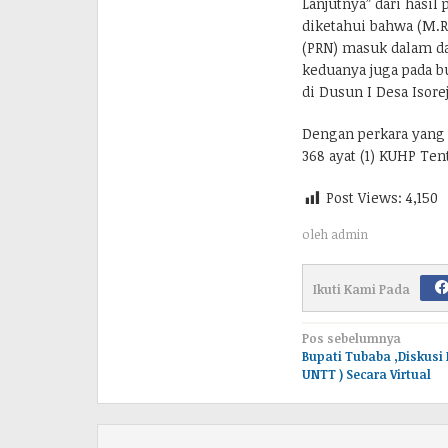
Lanjutnya” dari hasil
diketahui bahwa (M.R
(PRN) masuk dalam da
keduanya juga pada b
di Dusun I Desa Isore
Dengan perkara yang s
368 ayat (1) KUHP Te
Post Views:
4,150
oleh
admin
Ikuti Kami Pada
Navigasi
Pos sebelumnya
Bupati Tubaba ,Diskusi 
pos
UNTT ) Secara Virtual