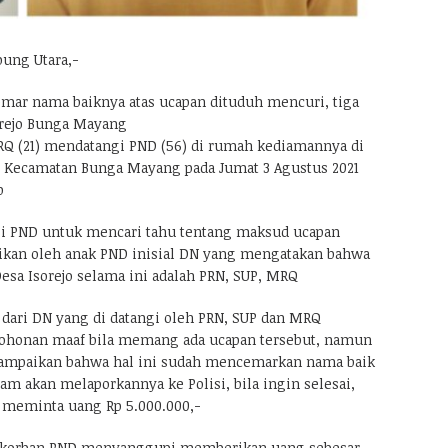
ung Utara,-
emar nama baiknya atas ucapan dituduh mencuri, tiga
orejo Bunga Mayang
M.RQ (21) mendatangi PND (56) di rumah kediamannya di
jo Kecamatan Bunga Mayang pada Jumat 3 Agustus 2021
b
i PND untuk mencari tahu tentang maksud ucapan
ikan oleh anak PND inisial DN yang mengatakan bahwa
esa Isorejo selama ini adalah PRN, SUP, MRQ
 dari DN yang di datangi oleh PRN, SUP dan MRQ
honan maaf bila memang ada ucapan tersebut, namun
ampaikan bahwa hal ini sudah mencemarkan nama baik
 akan melaporkannya ke Polisi, bila ingin selesai,
 meminta uang Rp 5.000.000,-
itu korban PND menyanggupi memberikan uang sebesar