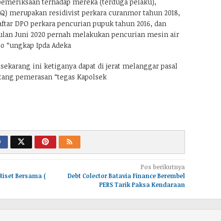
 pemeriksaan terhadap mereka (terduga pelaku),
Q) merupakan residivist perkara curanmor tahun 2018,
ftar DPO perkara pencurian pupuk tahun 2016, dan
ulan Juni 2020 pernah melakukan pencurian mesin air
jo “ungkap Ipda Adeka
ekarang ini ketiganya dapat di jerat melanggar pasal
ntang pemerasan “tegas Kapolsek
Pos berikutnya
Riset Bersama (
Debt Colector Batavia Finance Berembel
PERS Tarik Paksa Kendaraan