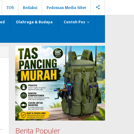
TOS
Redaksi
Pedoman Media Siber
zed
Olahraga & Budaya
Contoh Pos
Berita Populer