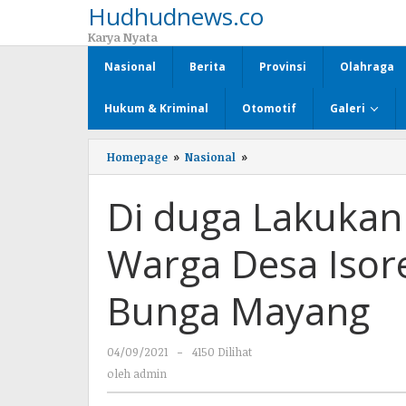
Hudhudnews.co
Lewati
ke
Karya Nyata
konten
Nasional
Berita
Provinsi
Olahraga
Hukum & Kriminal
Otomotif
Galeri
Homepage
»
Nasional
»
Di
duga
Lakukan
Di duga Lakukan
Pemerasan,
Tiga
Warga
Warga Desa Isor
Desa
Isorejo
di
Bunga Mayang
Amankan
Polsek
Bunga
04/09/2021
oleh
-
4150 Dilihat
Mayang
admin
oleh
admin