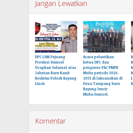
Jangan Lewatkan
DPC LSM Pejuang
Acara pelantikan
M
Provinsi Sumsel
ketua DPC dan
Ucapkan Selamat atas
pengurus PAC PMPB
Jabatan Baru Kanit
Muba periode 2026-
B
Reskrim Polsek Bayung
2031 di laksanakan di
L
Lincir
Desa Tampang baru
Bayung lencir
Muba.Sumsel.
Komentar