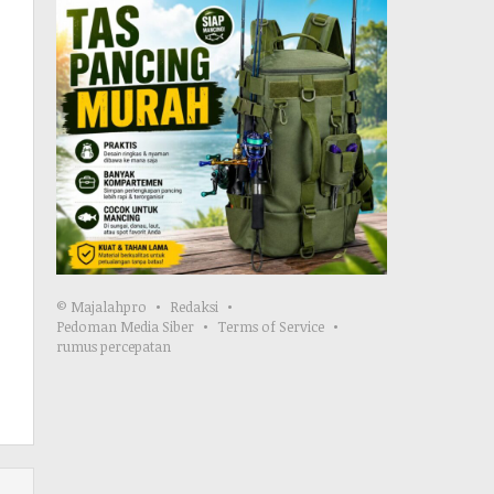
© Majalahpro
Redaksi
Pedoman Media Siber
Terms of Service
rumus percepatan