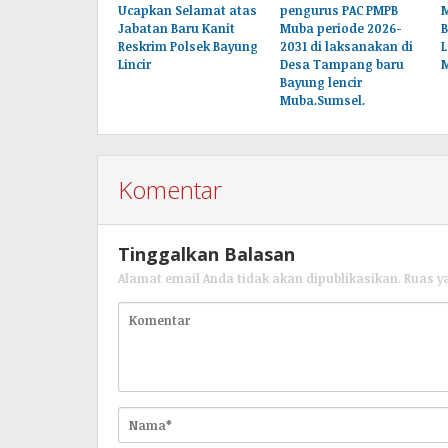
Ucapkan Selamat atas
pengurus PAC PMPB
Jabatan Baru Kanit
Muba periode 2026-
B
Reskrim Polsek Bayung
2031 di laksanakan di
L
Lincir
Desa Tampang baru
Bayung lencir
Muba.Sumsel.
Komentar
Tinggalkan Balasan
Alamat email Anda tidak akan dipublikasikan.
Ruas y