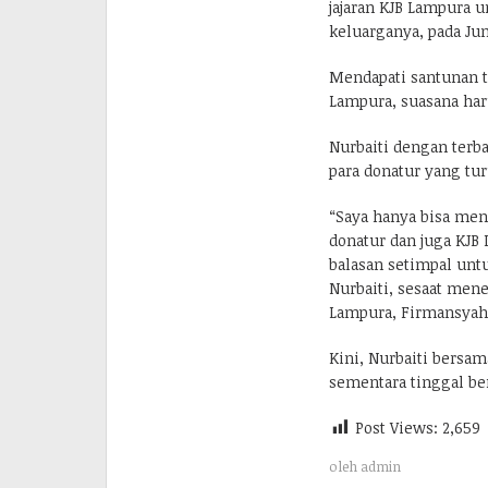
jajaran KJB Lampura 
keluarganya, pada Jum’
Mendapati santunan ta
Lampura, suasana haru
Nurbaiti dengan terb
para donatur yang tu
“Saya hanya bisa men
donatur dan juga KJ
balasan setimpal untu
Nurbaiti, sesaat men
Lampura, Firmansyah 
Kini, Nurbaiti bersa
sementara tinggal ber
Post Views:
2,659
oleh
admin