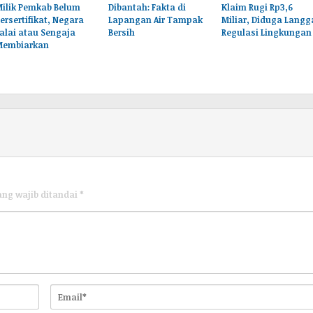
Milik Pemkab Belum
Dibantah: Fakta di
Klaim Rugi Rp3,6
ersertifikat, Negara
Lapangan Air Tampak
Miliar, Diduga Langg
alai atau Sengaja
Bersih
Regulasi Lingkungan
Membiarkan
ang wajib ditandai
*