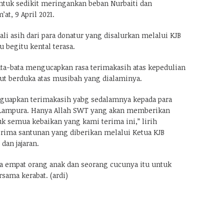
untuk sedikit meringankan beban Nurbaiti dan
at, 9 April 2021.
li asih dari para donatur yang disalurkan melalui KJB
 begitu kental terasa.
ata-bata mengucapkan rasa terimakasih atas kepedulian
rut berduka atas musibah yang dialaminya.
guapkan terimakasih yabg sedalamnya kepada para
B Lampura. Hanya Allah SWT yang akan memberikan
k semua kebaikan yang kami terima ini,” lirih
erima santunan yang diberikan melalui Ketua KJB
dan jajaran.
ma empat orang anak dan seorang cucunya itu untuk
sama kerabat. (ardi)