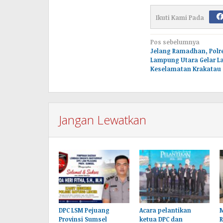
Ikuti Kami Pada
Navigasi
Pos sebelumnya
Jelang Ramadhan, Polre
pos
Lampung Utara Gelar La
Keselamatan Krakatau 
Jangan Lewatkan
DPC LSM Pejuang
Acara pelantikan
M
Provinsi Sumsel
ketua DPC dan