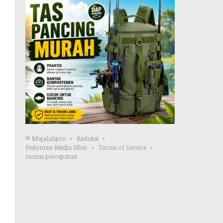
© Majalahpro
Redaksi
Pedoman Media Siber
Terms of Service
rumus percepatan