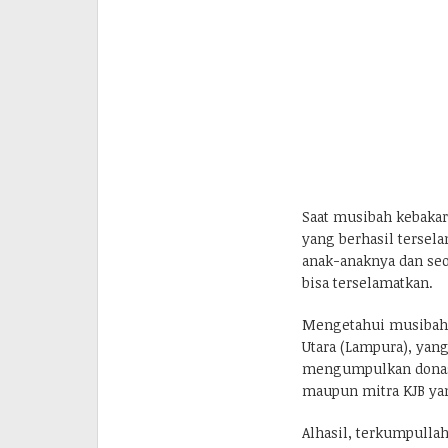
Saat musibah kebakara
yang berhasil tersel
anak-anaknya dan se
bisa terselamatkan.
Mengetahui musibah 
Utara (Lampura), yan
mengumpulkan donasi
maupun mitra KJB yan
Alhasil, terkumpulla