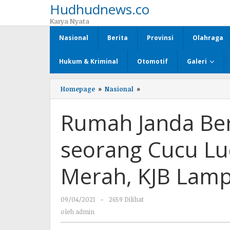
Hudhudnews.co
Lewati
ke
Karya Nyata
konten
Nasional
Berita
Provinsi
Olahraga
Hukum & Kriminal
Otomotif
Galeri
Homepage
»
Nasional
»
Rumah
Janda
Beranak
Rumah Janda Be
Empat
dan
seorang
seorang Cucu Lud
Cucu
Ludes
Dilahap
Merah, KJB Lamp
Si
Jago
Merah,
09/04/2021
oleh
-
2659 Dilihat
KJB
admin
Lampura
oleh
admin
Salurkan
Donasi