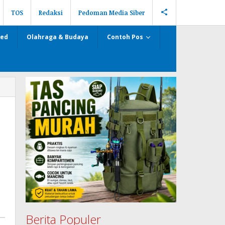
TOS
Redaksi
Pedoman Media Siber
zed
Olahraga & Budaya
Contoh Pos
Berita Populer