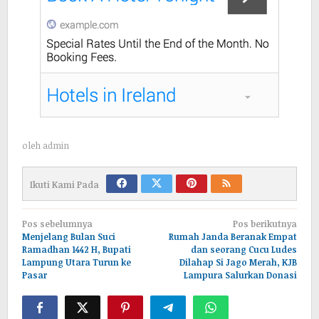
oleh
admin
Ikuti Kami Pada
Navigasi
Pos sebelumnya
Pos berikutnya
pos
Menjelang Bulan Suci
Rumah Janda Beranak Empat
Ramadhan 1442 H, Bupati
dan seorang Cucu Ludes
Lampung Utara Turun ke
Dilahap Si Jago Merah, KJB
Pasar
Lampura Salurkan Donasi