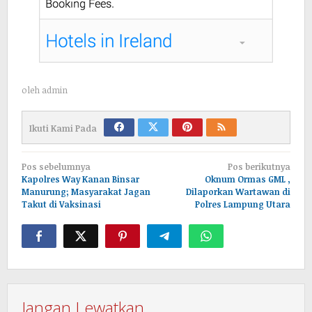
oleh
admin
Ikuti Kami Pada
Navigasi
Pos sebelumnya
Pos berikutnya
pos
Kapolres Way Kanan Binsar
Oknum Ormas GML ,
Manurung; Masyarakat Jagan
Dilaporkan Wartawan di
Takut di Vaksinasi
Polres Lampung Utara
Jangan Lewatkan