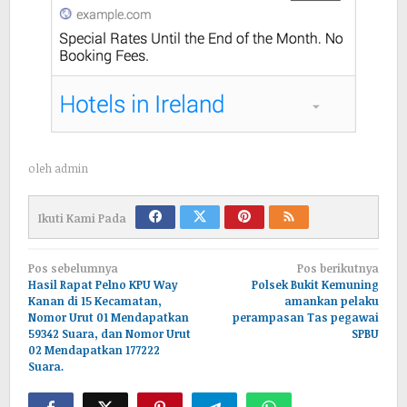
oleh
admin
Ikuti Kami Pada
Navigasi
Pos sebelumnya
Pos berikutnya
pos
Hasil Rapat Pelno KPU Way
Polsek Bukit Kemuning
Kanan di 15 Kecamatan,
amankan pelaku
Nomor Urut 01 Mendapatkan
perampasan Tas pegawai
59342 Suara, dan Nomor Urut
SPBU
02 Mendapatkan 177222
Suara.