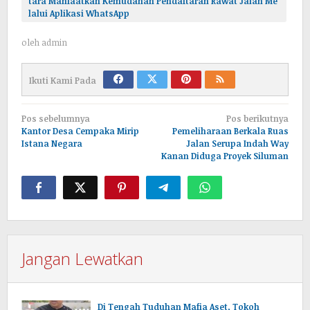
tara Manfaatkan Kemudahan Pendaftaran Rawat Jalan Me
lalui Aplikasi WhatsApp
oleh
admin
Ikuti Kami Pada
Navigasi
Pos sebelumnya
Pos berikutnya
pos
Kantor Desa Cempaka Mirip
Pemeliharaan Berkala Ruas
Istana Negara
Jalan Serupa Indah Way
Kanan Diduga Proyek Siluman
Jangan Lewatkan
Di Tengah Tuduhan Mafia Aset, Tokoh