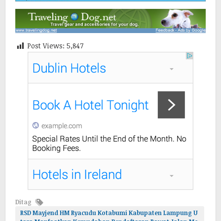
Post Views:
5,847
Ditag
RSD Mayjend HM Ryacudu Kotabumi Kabupaten Lampung U