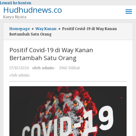
Lewati ke konten
Hudhudnews.co
Karya Nyata
Homepage
»
Way Kanan
»
Positif Covid-19 di Way Kanan
Bertambah Satu Orang
Positif Covid-19 di Way Kanan
Bertambah Satu Orang
17/10/2020
oleh
admin
-
2960 Dilihat
oleh
admin