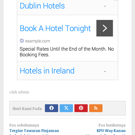
oleh
admin
Ikuti Kami Pada
Navigasi
Pos sebelumnya
Pos berikutnya
pos
Tergiur Tawaran Pinjaman
KPU Way Kanan