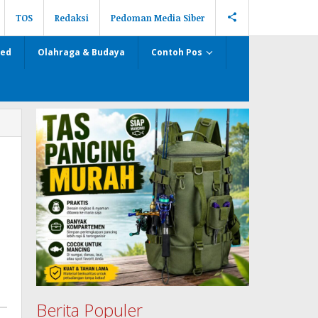
TOS
Redaksi
Pedoman Media Siber
zed
Olahraga & Budaya
Contoh Pos
Berita Populer