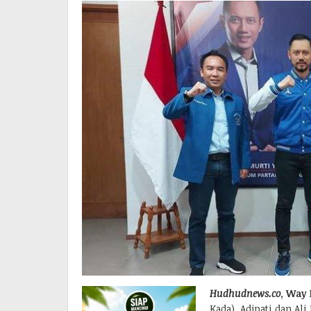
Hudhudnews.co
, Way
Kada), Adipati dan A