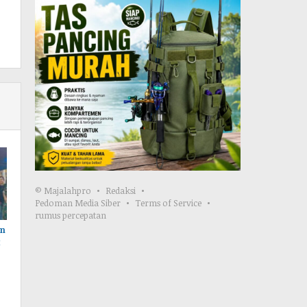
© Majalahpro
Redaksi
Pedoman Media Siber
Terms of Service
rumus percepatan
an
t