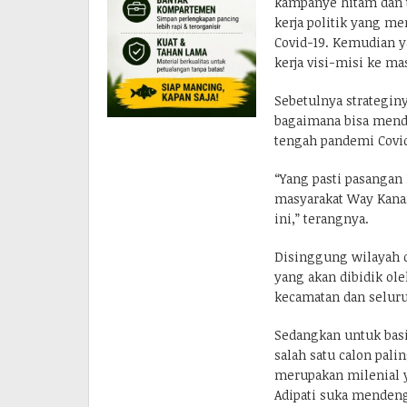
kampanye hitam dan t
kerja politik yang m
Covid-19. Kemudian
kerja visi-misi ke ma
Sebetulnya strateginy
bagaimana bisa mend
tengah pandemi Covid
“Yang pasti pasangan
masyarakat Way Kanan
ini,” terangnya.
Disinggung wilayah d
yang akan dibidik o
kecamatan dan seluru
Sedangkan untuk basi
salah satu calon pali
merupakan milenial ya
Adipati suka mendeng