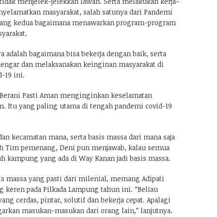
idak menjelek-jelekkan lawan. Serta melakukan kerja-
enyelamatkan masyarakat, salah satunya dari Pandemi
 yang kedua bagaimana menawarkan program-program
syarakat.
a adalah bagaimana bisa bekerja dengan baik, serta
engar dan melaksanakan keinginan masyarakat di
-19 ini.
 Berani Pasti Aman menginginkan keselamatan
. Itu yang paling utama di tengah pandemi covid-19
an kecamatan mana, serta basis massa dari mana saja
leh Tim pemenang, Deni pun menjawab, kalau semua
h kampung yang ada di Way Kanan jadi basis massa.
s massa yang pasti dari milenial, memang Adipati
ng keren pada Pilkada Lampung tahun ini. “Beliau
ng cerdas, pintar, solutif dan bekerja cepat. Apalagi
arkan masukan-masukan dari orang lain,” lanjutnya.