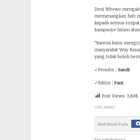
Deni Ribowo mengaku 
memenangkan hati mas
kepada semua simpati
kampanye hitam atau 
“Karena kami menging
masyarakat Way Kanan.
yang tidak boleh berm
✓Penulis :
Sandi
✓Editor :
Fani
Post Views:
3,808
oleh
admin
Ikuti Kami Pada
Pos sebelumnya