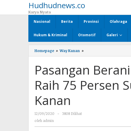
Hudhudnews.co
Lewati
ke
Karya Nyata
konten
Nasional
Berita
Provinsi
Olahraga
Hukum & Kriminal
Otomotif
Galeri
Homepage
»
Way Kanan
»
Pasangan
Berani
Pasti
Pasangan Berani
Aman
Optimis
Raih
Raih 75 Persen S
75
Persen
Suara
Kanan
di
Pilkada
Way
12/09/2020
oleh
-
3808 Dilihat
Kanan
admin
oleh
admin