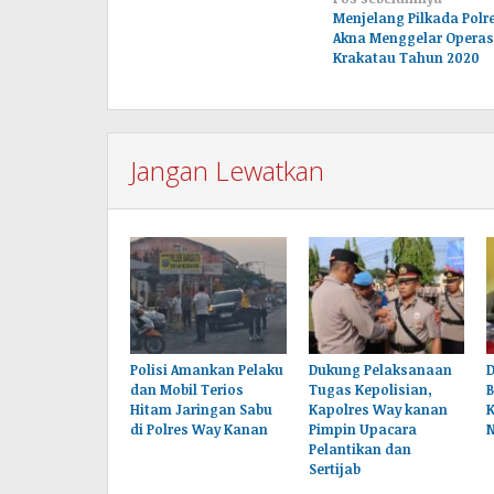
Navigasi
Menjelang Pilkada Pol
pos
Akna Menggelar Operas
Krakatau Tahun 2020
Jangan Lewatkan
Polisi Amankan Pelaku
Dukung Pelaksanaan
dan Mobil Terios
Tugas Kepolisian,
B
Hitam Jaringan Sabu
Kapolres Way kanan
K
di Polres Way Kanan
Pimpin Upacara
Pelantikan dan
Sertijab