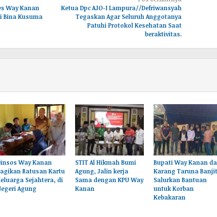
res Way Kanan
Ketua Dpc AJO-I Lampura//Defriwansyah
i Bina Kusuma
Tegaskan Agar Seluruh Anggotanya
Patuhi Protokol Kesehatan Saat
beraktivitas.
Dinsos Way Kanan
STIT Al Hikmah Bumi
Bupati Way Kanan d
agikan Ratusan Kartu
Agung, Jalin kerja
Karang Taruna Banji
eluarga Sejahtera, di
Sama dengan KPU Way
Salurkan Bantuan
Negeri Agung
Kanan
untuk Korban
Kebakaran