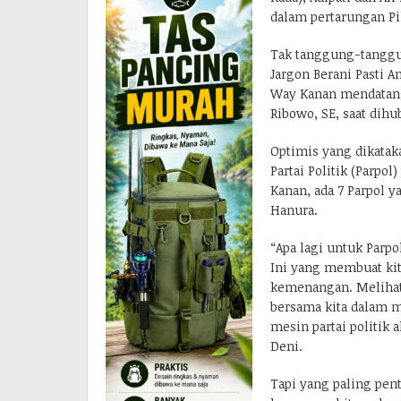
dalam pertarungan P
Tak tanggung-tangg
Jargon Berani Pasti 
Way Kanan mendatang.
Ribowo, SE, saat dihu
Optimis yang dikatak
Partai Politik (Parp
Kanan, ada 7 Parpol y
Hanura.
“Apa lagi untuk Parpo
Ini yang membuat ki
kemenangan. Melihat 
bersama kita dalam 
mesin partai politik
Deni.
Tapi yang paling pent