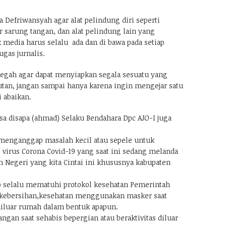
a Defriwansyah agar alat pelindung diri seperti
 sarung tangan, dan alat pelindung lain yang
 media harus selalu ada dan di bawa pada setiap
ugas jurnalis.
cegah agar dapat menyiapkan segala sesuatu yang
putan, jangan sampai hanya karena ingin mengejar satu
i abaikan.
sa disapa (ahmad) Selaku Bendahara Dpc AJO-I juga
 menganggap masalah kecil atau sepele untuk
irus Corona Covid-19 yang saat ini sedang melanda
n Negeri yang kita Cintai ini khususnya kabupaten
ap selalu mematuhi protokol kesehatan Pemerintah
a kebersihan,kesehatan menggunakan masker saat
diluar rumah dalam bentuk apapun.
ngan saat sehabis bepergian atau beraktivitas diluar