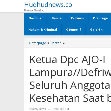
Hudhudnews.co
Lewati
ke
Karya Nyata
konten
Nasional
Berita
Provinsi
Olahraga
Hukum & Kriminal
Otomotif
Galeri
Homepage
»
Daerah
»
Ketua
Dpc
AJO-
Ketua Dpc AJO-I
I
Lampura//Defriwansyah
Tegaskan
Lampura//Defri
Agar
Seluruh
Anggotanya
Seluruh Anggota
Patuhi
Protokol
Kesehatan
Kesehatan Saat b
Saat
beraktivitas.
13/09/2020
oleh
-
5288 Dilihat