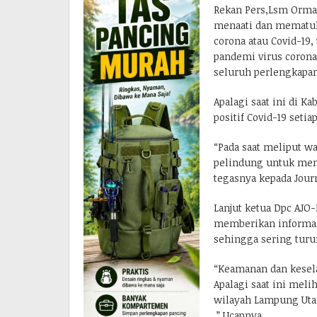
Rekan Pers,Lsm Ormas
menaati dan mematuh
corona atau Covid-19,
pandemi virus corona
seluruh perlengkapan
Apalagi saat ini di K
positif Covid-19 seti
“Pada saat meliput w
pelindung untuk menj
tegasnya kepada Jour
Lanjut ketua Dpc AJO
memberikan informas
sehingga sering turu
“Keamanan dan kesela
Apalagi saat ini mel
wilayah Lampung Uta
,” Ucapnya.