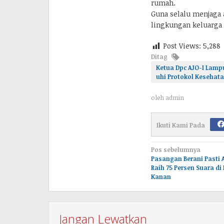
rumah.
Guna selalu menjaga 
lingkungan keluarga 
Post Views:
5,288
Ditag
Ketua Dpc AJO-I Lamp
uhi Protokol Kesehatan
oleh
admin
Ikuti Kami Pada
Navigasi
Pos sebelumnya
Pasangan Berani Pasti
pos
Raih 75 Persen Suara di
Kanan
Jangan Lewatkan