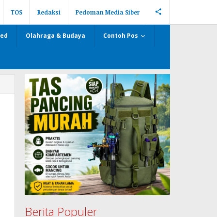
TOS
Redaksi
Pedoman Media Siber
zed
Olahraga & Budaya
Contoh Pos
Berita Populer