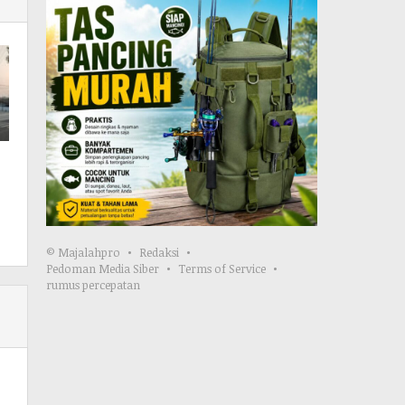
© Majalahpro
Redaksi
Pedoman Media Siber
Terms of Service
rumus percepatan