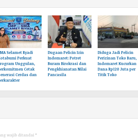
MA Selamet Ryadi
Dugaan Pelicin Izin
‎Diduga Jadi Pelicin
Kotabumi Perkuat
Indomaret: Potret
Perizinan Toko Baru,
Program Unggulan,
Buram Birokrasi dan
Indomaret Kucurkan
Berkomitmen Cetak
Pengkhianatan Nilai
Dana Rp120 Juta per
enerasi Cerdas dan
Pancasila
Titik Toko
erkarakter
ang wajib ditandai
*