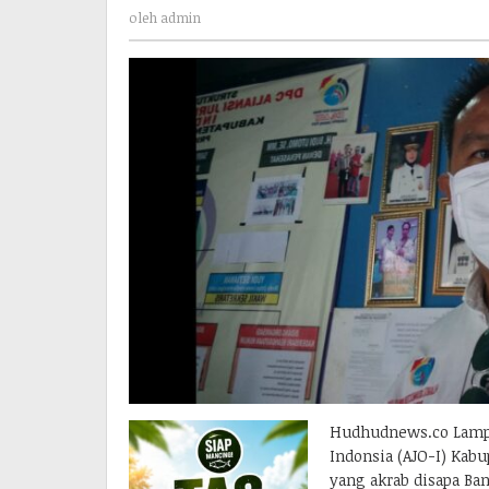
admin
oleh
admin
Hudhudnews.co Lampun
Indonsia (AJO-I) Kab
yang akrab disapa Ba