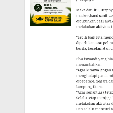
Maka dari itu, ucapny
masker,hand sanitizer
dibutuhkan bagi awak
melakukan aktivitas t
“Lebih baik kita men
diperlukan saat peli
berita, keselamatan d
Elva iswandi yang bia
menambahkan.
“Agar kiranya jangan
menghadapi pandemi v
dibeberapa Negara,da
Lampung Utara.
“Agar senantiasa tet
Selalu tetap menjag
melakukan aktivitas 
Dan selalu mencuci ta