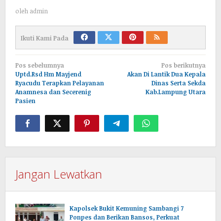
oleh
admin
Ikuti Kami Pada
Navigasi
Pos sebelumnya
Pos berikutnya
pos
Uptd.Rsd Hm Mayjend
Akan Di Lantik Dua Kepala
Ryacudu Terapkan Pelayanan
Dinas Serta Sekda
Anamnesa dan Secerenig
Kab.Lampung Utara
Pasien
Jangan Lewatkan
Kapolsek Bukit Kemuning Sambangi 7
Ponpes dan Berikan Bansos, Perkuat