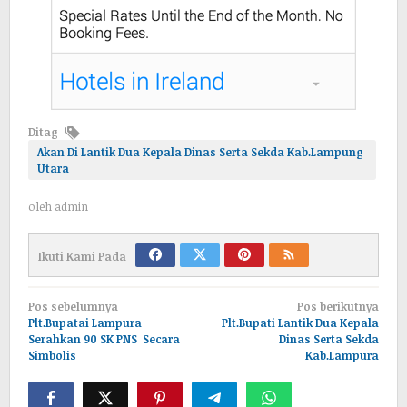
Ditag
Akan Di Lantik Dua Kepala Dinas Serta Sekda Kab.Lampung
Utara
oleh
admin
Ikuti Kami Pada
Navigasi
Pos sebelumnya
Pos berikutnya
pos
Plt.Bupatai Lampura
Plt.Bupati Lantik Dua Kepala
Serahkan 90 SK PNS Secara
Dinas Serta Sekda
Simbolis
Kab.Lampura