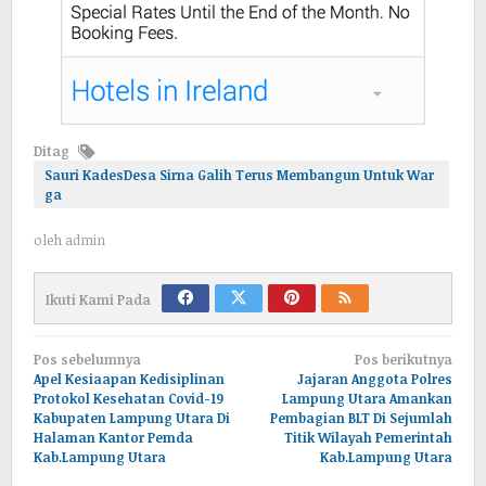
Ditag
Sauri KadesDesa Sirna Galih Terus Membangun Untuk War
ga
oleh
admin
Ikuti Kami Pada
Navigasi
Pos sebelumnya
Pos berikutnya
pos
Apel Kesiaapan Kedisiplinan
Jajaran Anggota Polres
Protokol Kesehatan Covid-19
Lampung Utara Amankan
Kabupaten Lampung Utara Di
Pembagian BLT Di Sejumlah
Halaman Kantor Pemda
Titik Wilayah Pemerintah
Kab.Lampung Utara
Kab.Lampung Utara