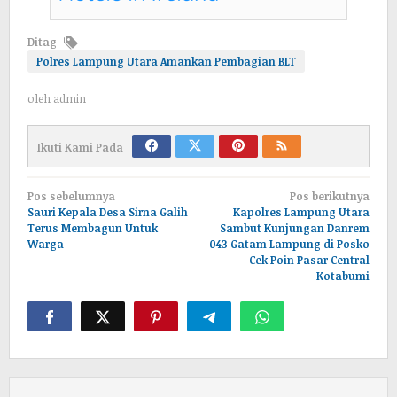
Ditag
Polres Lampung Utara Amankan Pembagian BLT
oleh
admin
Ikuti Kami Pada
Navigasi
Pos sebelumnya
Pos berikutnya
pos
Sauri Kepala Desa Sirna Galih
Kapolres Lampung Utara
Terus Membagun Untuk
Sambut Kunjungan Danrem
Warga
043 Gatam Lampung di Posko
Cek Poin Pasar Central
Kotabumi