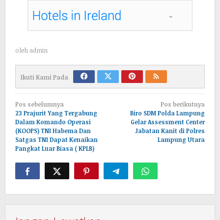
oleh
admin
Ikuti Kami Pada
Navigasi
Pos sebelumnya
Pos berikutnya
pos
23 Prajurit Yang Tergabung
Biro SDM Polda Lampung
Dalam Komando Operasi
Gelar Assessment Center
(KOOPS) TNI Habema Dan
Jabatan Kanit di Polres
Satgas TNI Dapat Kenaikan
Lampung Utara
Pangkat Luar Biasa ( KPLB)