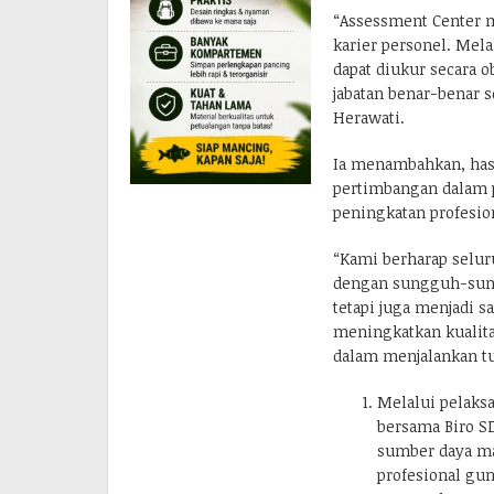
“Assessment Center 
karier personel. Mela
dapat diukur secara 
jabatan benar-benar 
Herawati.
Ia menambahkan, hasi
pertimbangan dalam 
peningkatan profesio
“Kami berharap selur
dengan sungguh-sungg
tetapi juga menjadi 
meningkatkan kualit
dalam menjalankan tu
Melalui pelaks
bersama Biro 
sumber daya man
profesional gu