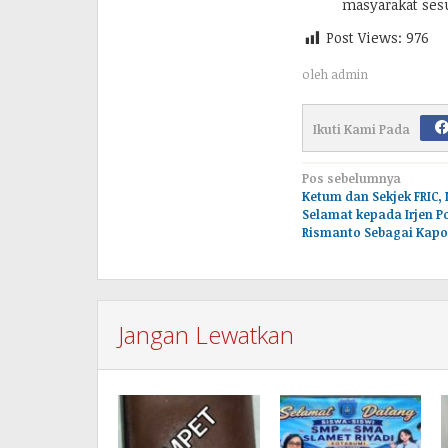
masyarakat sesu
Post Views:
976
oleh
admin
Ikuti Kami Pada
Navigasi
Pos sebelumnya
Ketum dan Sekjek FRIC
pos
Selamat kepada Irjen Pol
Rismanto Sebagai Kapol
Jangan Lewatkan