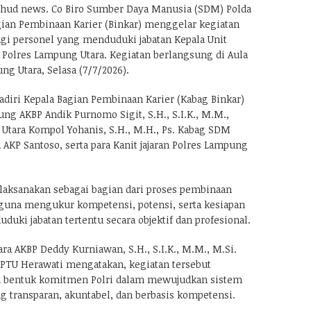
hud news. Co Biro Sumber Daya Manusia (SDM) Polda
ian Pembinaan Karier (Binkar) menggelar kegiatan
gi personel yang menduduki jabatan Kepala Unit
n Polres Lampung Utara. Kegiatan berlangsung di Aula
g Utara, Selasa (7/7/2026).
adiri Kepala Bagian Pembinaan Karier (Kabag Binkar)
ng AKBP Andik Purnomo Sigit, S.H., S.I.K., M.M.,
tara Kompol Yohanis, S.H., M.H., Ps. Kabag SDM
AKP Santoso, serta para Kanit jajaran Polres Lampung
laksanakan sebagai bagian dari proses pembinaan
i guna mengukur kompetensi, potensi, serta kesiapan
uki jabatan tertentu secara objektif dan profesional.
a AKBP Deddy Kurniawan, S.H., S.I.K., M.M., M.Si.
PTU Herawati mengatakan, kegiatan tersebut
u bentuk komitmen Polri dalam mewujudkan sistem
g transparan, akuntabel, dan berbasis kompetensi.