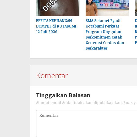
BERITA KEHILANGAN
SMA Selamet Ryadi
D
DOMPET di KOTABUMI
Kotabumi Perkuat
I
12 Juli 2026
Program Unggulan,
B
Berkomitmen Cetak
P
Generasi Cerdas dan
P
Berkarakter
Komentar
Tinggalkan Balasan
Alamat email Anda tidak akan dipublikasikan.
Ruas y