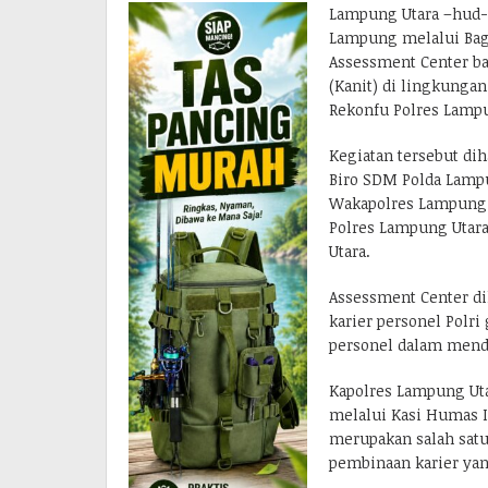
Lampung Utara –hud-
Lampung melalui Bag
Assessment Center ba
(Kanit) di lingkunga
Rekonfu Polres Lampun
Kegiatan tersebut dih
Biro SDM Polda Lampu
Wakapolres Lampung U
Polres Lampung Utara 
Utara.
Assessment Center di
karier personel Polr
personel dalam mendud
Kapolres Lampung Utar
melalui Kasi Humas I
merupakan salah sat
pembinaan karier yan