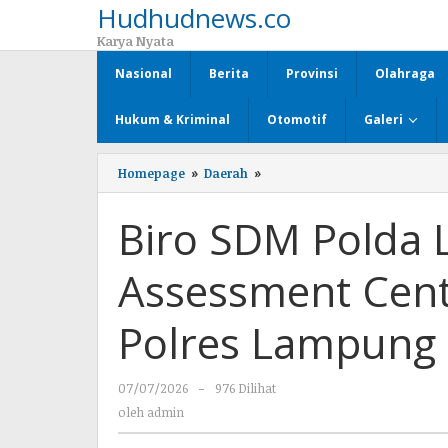
Hudhudnews.co
Lewati
ke
Karya Nyata
konten
Nasional
Berita
Provinsi
Olahraga
Hukum & Kriminal
Otomotif
Galeri
Homepage
»
Daerah
»
Biro
SDM
Polda
Biro SDM Polda
Lampung
Gelar
Assessment
Assessment Cente
Center
Jabatan
Kanit
Polres Lampung 
di
Polres
Lampung
07/07/2026
oleh
-
976 Dilihat
Utara
admin
oleh
admin