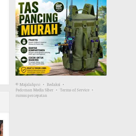
© Majalahpro
Redaksi
Pedoman Media Siber
Terms of Service
rumus percepatan