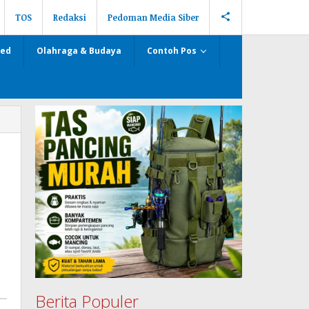
TOS
Redaksi
Pedoman Media Siber
zed
Olahraga & Budaya
Contoh Pos
Berita Populer