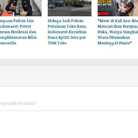
ugaan Pelicin Izin
‎Diduga Jadi Pelicin
*Maut di Kali Asu: Nia
ndomaret: Potret
Perizinan Toko Baru,
Mencari Ikan Berujun
uram Birokrasi dan
Indomaret Kucurkan
Duka, Warga Sungka
engkhianatan Nilai
Dana Rp120 Juta per
Utara Ditemukan
ancasila
Titik Toko
Meninggal Dunia*
ang wajib ditandai
*