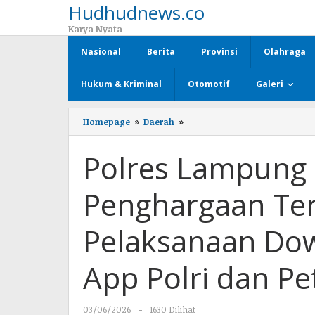
Hudhudnews.co
Lewati
ke
Karya Nyata
konten
Nasional
Berita
Provinsi
Olahraga
Hukum & Kriminal
Otomotif
Galeri
Homepage
»
Daerah
»
Polres
Lampung
Utara
Polres Lampung 
Raih
Penghargaan
Tercepat
Penghargaan Te
dalam
Pelaksanaan
Download
Pelaksanaan Dow
Aplikasi
Super
App
App Polri dan Pe
Polri
dan
Petugas
03/06/2026
oleh
-
1630 Dilihat
Polisi