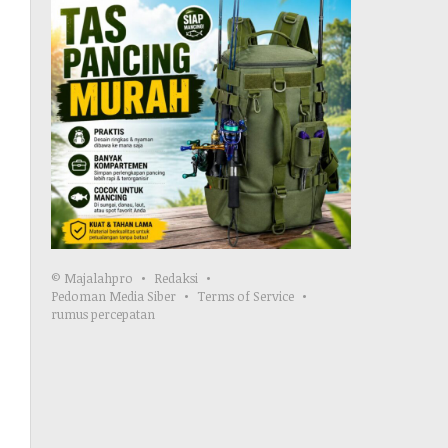
© Majalahpro
Redaksi
Pedoman Media Siber
Terms of Service
rumus percepatan