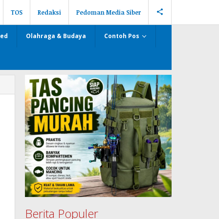
TOS
Redaksi
Pedoman Media Siber
zed
Olahraga & Budaya
Contoh Pos
Berita Populer