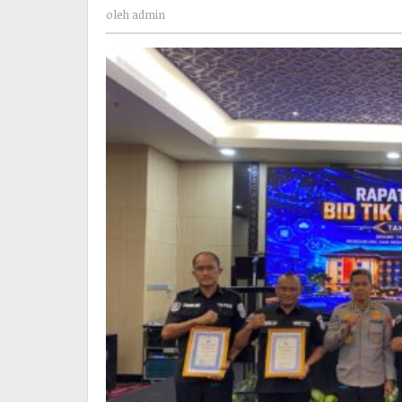
admin
110
oleh
admin